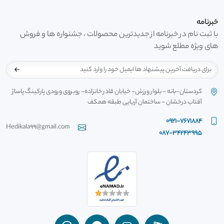
خبرنامه
با ثبت نام در خبرنامه از جدیدترین محصولات ، جشنواره ها و فروش
های ویژه مطلع شوید
کردستان-بانه - بلوار ورزش- خیابان قادر خانزاده- روبروی ورودی پارکینگ پاساژ
آفتاب درخشان - ساختمان آریایی طبقه همکف
0921-7671884
Hedikala99@gmail.com
087-34243995