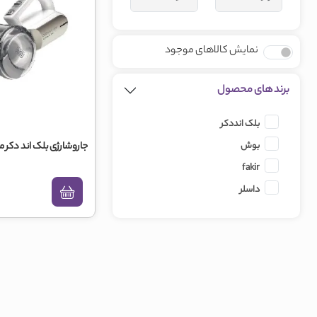
نمایش کالاهای موجود
برند های محصول
بلک انددکر
بوش
جاروشارژی بلک اند دکر مدل 20L
fakir
داسلر