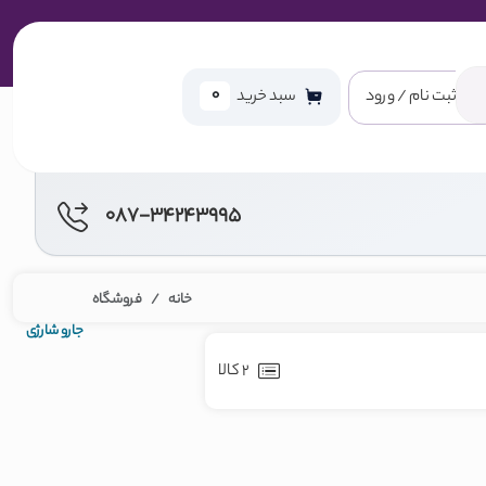
0
ثبت نام / ورود
سبد خرید
087-34243995
خانه
فروشگاه
جارو شارژی
2 کالا