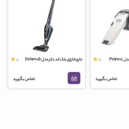
PV14
جاروشارژی بلک اند دکر مدل SVA420B
5
5
تماس بگیرید
تماس بگیرید