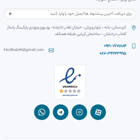
کردستان-بانه - بلوار ورزش- خیابان قادر خانزاده- روبروی ورودی پارکینگ پاساژ
آفتاب درخشان - ساختمان آریایی طبقه همکف
0921-7671884
Hedikala99@gmail.com
087-34243995