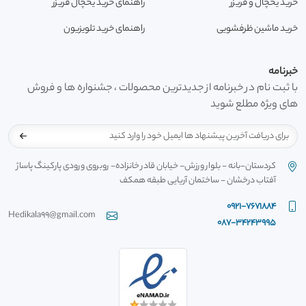
خرید یخچال و فریزر
راهنمای خرید یخچال فریزر
خرید ماشین ظرفشویی
راهنمای خرید تلویزیون
خبرنامه
با ثبت نام در خبرنامه از جدیدترین محصولات ، جشنواره ها و فروش
های ویژه مطلع شوید
کردستان-بانه - بلوار ورزش- خیابان قادر خانزاده- روبروی ورودی پارکینگ پاساژ
آفتاب درخشان - ساختمان آریایی طبقه همکف
0921-7671884
Hedikala99@gmail.com
087-34243995