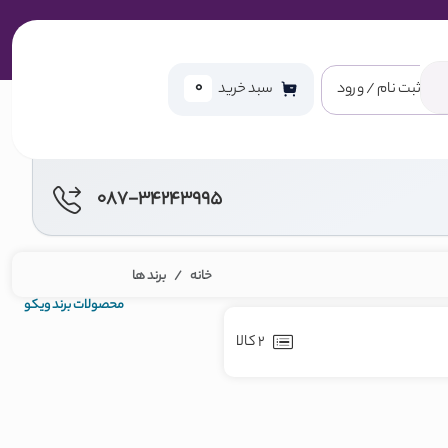
0
ثبت نام / ورود
سبد خرید
087-34243995
خانه
برند ها
محصولات برند ویکو
2 کالا