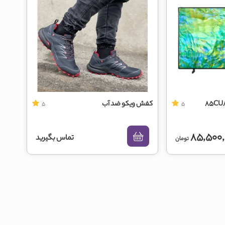
کفش ویکو ضد آب
5
5
85,500,
تماس بگیرید
تومان