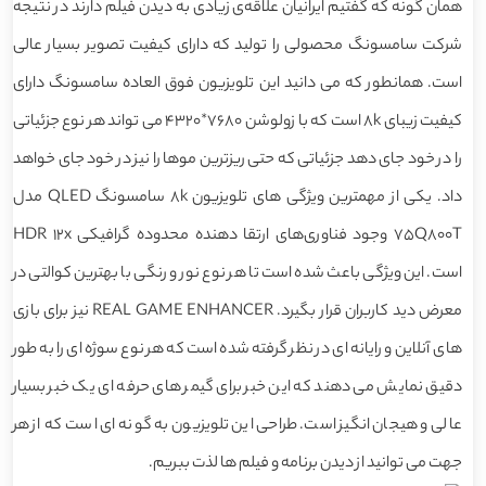
همان گونه که گفتیم ایرانیان علاقه‌‌‌‌ی زیادی به دیدن فیلم دارند در نتیجه
شرکت سامسونگ محصولی را تولید که دارای کیفیت تصویر بسیار عالی
است. همانطور که می دانید این تلویزیون فوق العاده سامسونگ دارای
کیفیت زیبای 8k است که با زولوشن 7680*4320 می تواند هر نوع جزئیاتی
را در خود جای دهد جزئیاتی که حتی ریزترین موها را نیز در خود جای خواهد
داد. یکی از مهمترین ویژگی های تلویزیون 8k سامسونگ QLED مدل
75Q800T وجود فناوری‌های ارتقا دهنده محدوده گرافیکی HDR 12x
است. این ویژگی باعث شده است تا هر نوع نور و رنگی با بهترین کوالتی در
معرض دید کاربران قرار بگیرد. REAL GAME ENHANCER نیز برای بازی
های آنلاین و رایانه ای در نظر گرفته شده است که هر نوع سوژه ای را به طور
دقیق نمایش می دهند که این خبر برای گیمر های حرفه ای یک خبر بسیار
عالی و هیجان انگیز است. طراحی این تلویزیون به گونه ای است که از هر
جهت می توانید از دیدن برنامه و فیلم ها لذت ببریم.