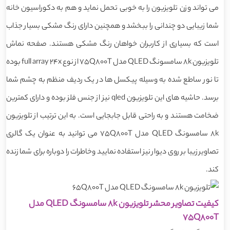
می تواند وزن تلویزیون را به خوبی تحمل نماید و هم به دکوراسیون خانه
شما زیبایی دو چندانی را ببخشد و همچنین دارای رنگ مشکی بسیار جذاب
است که بسیاری از کاربران خواهان رنگ مشکی هستند. صفحه نماش
تلویزیون 8k سامسونگ QLED مدل 75Q800T از نوع full array 24x بوده
تا نور ساطع شده به وسیله پیکسل ها در یک ردیف منظم به چشم شما
برسد. حاشیه های این تلویزیون qled نیز از جنس فلز بوده و دارای کمترین
ضخامت هستند و به راحتی قابل جابجایی است. به این ترتیب از تلویزیون
8k سامسونگ QLED مدل 75Q800T می توانید به عنوان یک گالری
تصاویر زیبا بر روی دیوار نیز استفاده نمایید وخاطرات را دوباره برای شما زنده
کند.
کیفیت تصاویر محشر تلویزیون 8k سامسونگ QLED مدل
75Q800T