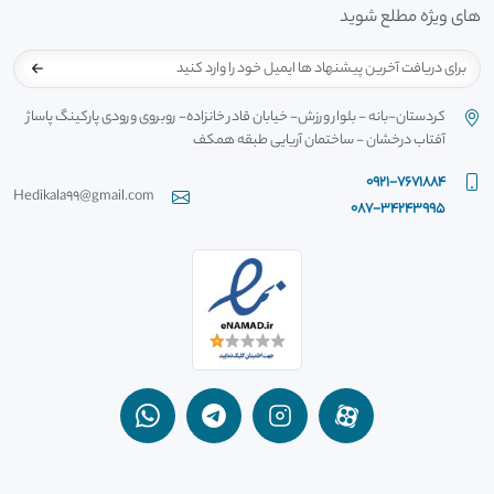
های ویژه مطلع شوید
کردستان-بانه - بلوار ورزش- خیابان قادر خانزاده- روبروی ورودی پارکینگ پاساژ
آفتاب درخشان - ساختمان آریایی طبقه همکف
0921-7671884
Hedikala99@gmail.com
087-34243995