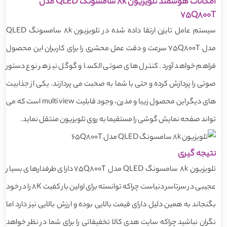
امکانات هوشمند تلویزیون 8k سامسونگ QLED مدل
75Q800T
سیستم عامل تایزن ارتقا داده شده در تلویزیون 8k سامسونگ QLED
مدل 75Q800T سرعت و دقت عمل محشری را برای کاربران این محصول
فراهم خواهد آورد. کنترل های صوتی الکسا و گوگل نیز هر نوع دستور
صوتی را پردازش کرده و حتی با شما به صحبت می پردازند. یکی از جذابیت
های دیگر این محصول زیبا و مدرن، وجود قابلیت multi view است که می
تواند صفحه نمایش گوشی را مستقیما به روی تلویزیون منتقل نماید.
نتیجه گیری
تلویزیون 8k سامسونگ QLED مدل 75Q800T دارای طرفدارهای بسیار
عجیبی در سرتاسر دنیاست چراکه توانسته برای اولین بار کفیت 8K را در خود
بگنجاند به همین دلیل دارای قیمت بالایی بوده و ارزش بالایی نیز دارد اما
نگران نباشید چراکه سایت هدی کالا تخفیفاتی را برای شما در نظر خواهد