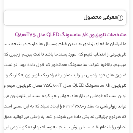
معرفی محصول
مشخصات تلویزیون 8k سامسونگ QLED مدل Q800T75
ما ایرانیان علاقه ای زیادی به دیدن فیلم وسریال ها داریم در نتیجه باید
تلویزیونی را انتخاب کنیم که مورد پسند ما باشد تا لذت ببریم از چیزی که
مبینیم. بالاخره شرکت سامسونگ همانطور که قول داده بود، توانست
فناوری های خود را مبنی بر تولید تصاویر 8k را در یک تلویزیون به کار بگیرد.
تلویزیون 8k سامسونگ QLED مدل 75Q800T همان تلویزیون مهم و
نوین است که غوغایی در بازار های جهانی به پا کرده است. این تلویزیون می
تواند رزولوشنی به مقدار 7680*4320 را ایجاد نمیاد که به این معنی است
که هر نوع جزئیاتی نمایش داده می شوند و شما به راحتی می توانید عمق
تصاویر را با تمام نقاط بسیار ریزش ببینیم. به وسیله پردازنده کوانتومی این