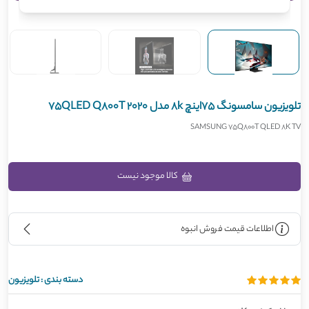
تلویزیون سامسونگ 75اینچ 8k مدل 2020 75QLED Q800T
SAMSUNG 75Q800T QLED 8K TV
کالا موجود نیست
اطلاعات قیمت فروش انبوه
دسته بندی :
تلویزیون