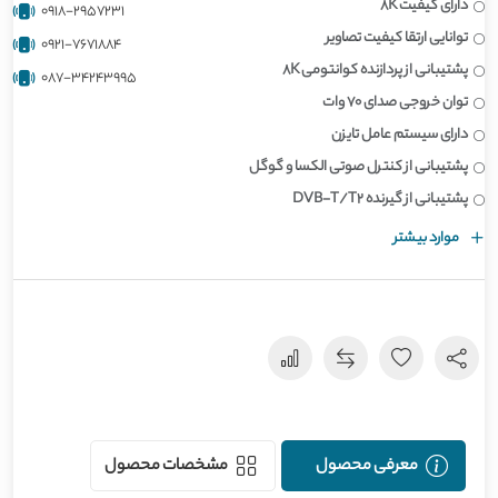
دارای کیفیت 8K
0918-2957231
توانایی ارتقا کیفیت تصاویر
0921-7671884
پشتیبانی از پردازنده کوانتومی 8K
087-34243995
توان خروجی صدای 70 وات
دارای سیستم عامل تایزن
پشتیبانی از کنترل صوتی الکسا و گوگل
پشتیبانی از گیرنده DVB-T/T2
موارد بیشتر
معرفی محصول
مشخصات محصول