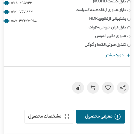
دارای کیفیت 4K UHD
0918-2957231
دارای فناوری ارتقا دهنده کنتراست
0921-7671884
پشتیبانی از فناوری HDR
087-34243995
دارای توان خروجی 20 وات
فناوری دالبی اتموس
کنترل صوتی الکسا و گوگل
موارد بیشتر
معرفی محصول
مشخصات محصول