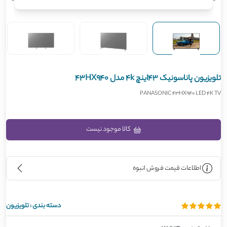
تلویزیون پاناسونیک 43اینچ 4k مدل 43HX940
PANASONIC 43HX940 LED 4K TV
کالا موجود نیست
اطلاعات قیمت فروش انبوه
دسته بندی :
تلویزیون