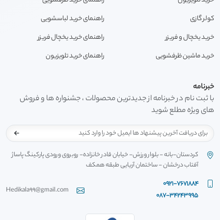
خرید تلویزیون
راهنمای خرید ظرفشویی
کولر گازی
راهنمای خرید لباسشویی
خرید یخچال و فریزر
راهنمای خرید یخچال فریزر
خرید ماشین ظرفشویی
راهنمای خرید تلویزیون
خبرنامه
با ثبت نام در خبرنامه از جدیدترین محصولات ، جشنواره ها و فروش
های ویژه مطلع شوید
کردستان-بانه - بلوار ورزش- خیابان قادر خانزاده- روبروی ورودی پارکینگ پاساژ
آفتاب درخشان - ساختمان آریایی طبقه همکف
0921-7671884
Hedikala99@gmail.com
087-34243995