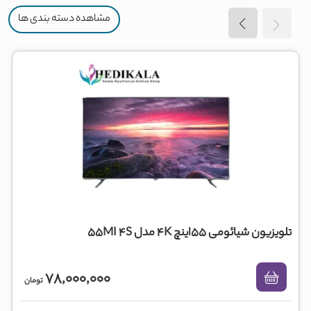
مشاهده دسته بندی ها
تلویزیون شیائومی 55اینچ 4K مدل 55MI 4S
78,000,000
تومان