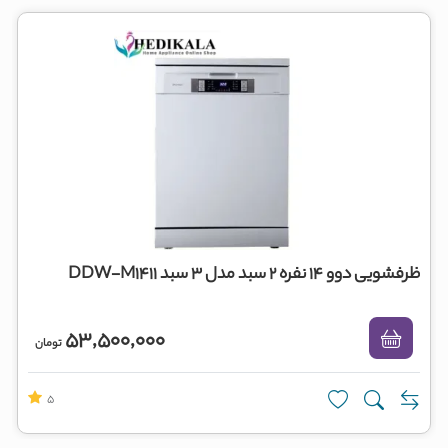
ظرفشویی دوو 14 نفره 2 سبد مدل 3 سبد DDW-M1411
53,500,000
تومان
5