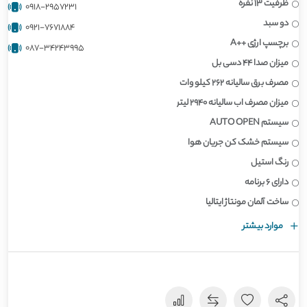
ظرفیت ۱۳ نفره
0918-2957231
دو سبد
0921-7671884
برچسپ ارژی ++A
087-34243995
میزان صدا ۴۴ دسی بل
مصرف برق سالیانه ۲۶۲ کیلو وات
میزان مصرف اب سالیانه ۲۹۴۰ لیتر
سیستم AUTO OPEN
سیستم خشک کن جریان هوا
رنگ استیل
دارای 6 برنامه
ساخت آلمان مونتاژ ایتالیا
موارد بیشتر