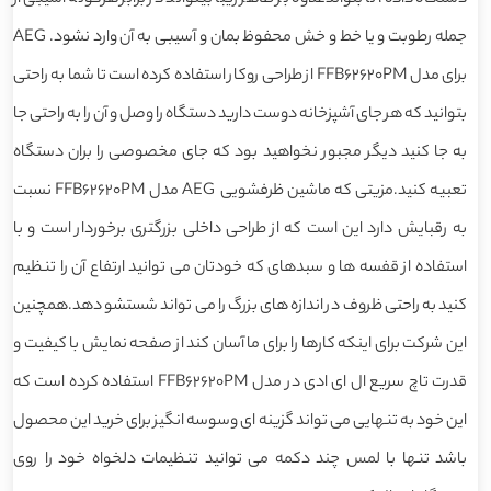
جمله رطوبت و یا خط و خش محفوظ بمان و آسیبی به آن وارد نشود. AEG
برای مدل FFB62620PM از طراحی روکار استفاده کرده است تا شما به راحتی
بتوانید که هر جای آشپزخانه دوست دارید دستگاه را وصل و آن را به راحتی جا
به جا کنید دیگر مجبور نخواهید بود که جای مخصوصی را بران دستگاه
تعبیه کنید.مزیتی که ماشین ظرفشویی AEG مدل FFB62620PM نسبت
به رقبایش دارد این است که از طراحی داخلی بزرگتری برخوردار است و با
استفاده از قفسه ها و سبدهای که خودتان می توانید ارتفاع آن را تنظیم
کنید به راحتی ظروف در اندازه های بزرگ را می تواند شستشو دهد.همچنین
این شرکت برای اینکه کارها را برای ما آسان کند از صفحه نمایش با کیفیت و
قدرت تاچ سریع ال ای ادی در مدل FFB62620PM استفاده کرده است که
این خود به تنهایی می تواند گزینه ای وسوسه انگیز برای خرید این محصول
باشد تنها با لمس چند دکمه می توانید تنظیمات دلخواه خود را روی