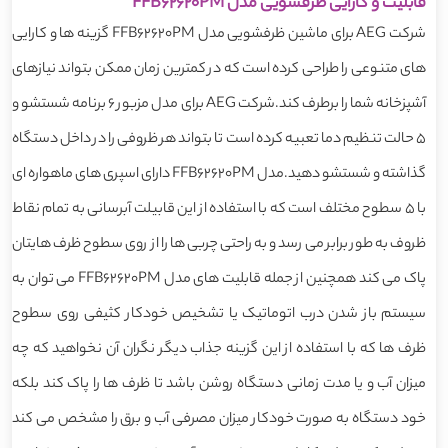
قابلیت و کارایی ظرفشویی مدل FFB62620PM
شرکت AEG برای ماشین ظرفشویی مدل FFB62620PM گزینه ها و کارایی
های متنوعی را طراحی کرده است که در کمترین زمان ممکن بتواند نیازهای
آشپزخانه شما را برطرف کند.شرکت AEG برای مدل مزبور 6 برنامه شستشو و
5 حالت تنظیم دما تعبیه کرده است تا بتواند هر ظروفی را در داخل دستگاه
گذاشته و شستشو دهید.مدل FFB62620PM دارای اسپری های ماهواره ای
با 5 سطوح مختلف است که با استفاده از این قابیلت آبرسانی به تمام نقاط
ظروف به طور برابر می رسد و به راحتی چربی ها را از روی سطوح ظرف هایتان
پاک می کند همچنین از جمله قابلیت های مدل FFB62620PM می توان به
سیستم باز شدن درب اتوماتیک یا تشخیص خودکار کثیفی روی سطوح
ظرف ها که با استفاده از این گزینه جذاب دیگر نگران آن نخواهید که چه
میزان آب و یا مدت زمانی دستگاه روشن باشد تا ظرف ها را پاک کند بلکه
خود دستگاه به صورت خودکار میزان مصرفی آب و برق را مشخص می کند