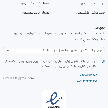
خرید یخچال و فریزر
راهنمای خرید یخچال فریزر
خرید ماشین ظرفشویی
راهنمای خرید تلویزیون
خبرنامه
با ثبت نام در خبرنامه از جدیدترین محصولات ، جشنواره ها و فروش
های ویژه مطلع شوید
کردستان-بانه - بلوار ورزش- خیابان قادر خانزاده- روبروی ورودی پارکینگ پاساژ
آفتاب درخشان - ساختمان آریایی طبقه همکف
0921-7671884
Hedikala99@gmail.com
087-34243995