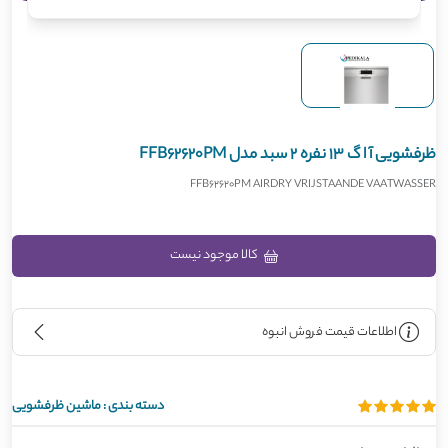
ظرفشویی آ ا گ 13 نفره 2 سبد مدل FFB62620PM
FFB62620PM AIRDRY VRIJSTAANDE VAATWASSER
کالا موجود نیست
اطلاعات قیمت فروش انبوه
دسته بندی :
ماشین ظرفشویی