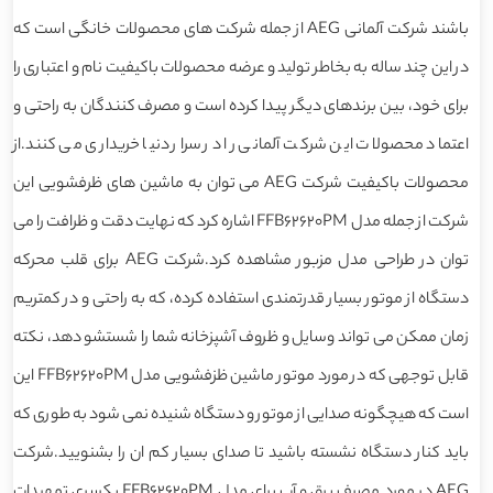
باشند شرکت آلمانی AEG از جمله شرکت های محصولات خانگی است که
در این چند ساله به بخاطر تولید و عرضه محصولات باکیفیت نام و اعتباری را
برای خود، بین برندهای دیگر پیدا کرده است و مصرف کنندگان به راحتی و
اعتماد محصولات این شرکت آلمانی را در سرار دنیا خریداری می کنند.از
محصولات باکیفیت شرکت AEG می توان به ماشین های ظرفشویی این
شرکت از جمله مدل FFB62620PM اشاره کرد که نهایت دقت و ظرافت را می
توان در طراحی مدل مزبور مشاهده کرد.شرکت AEG برای قلب محرکه
دستگاه از موتور بسیار قدرتمندی استفاده کرده، که به راحتی و در کمتریم
زمان ممکن می تواند وسایل و ظروف آشپزخانه شما را شستشو دهد، نکته
قابل توجهی که در مورد موتور ماشین ظزفشویی مدل FFB62620PM این
است که هیچگونه صدایی از موتور و دستگاه شنیده نمی شود به طوری که
باید کنار دستگاه نشسته باشید تا صدای بسیار کم ان را بشنویید.شرکت
AEG در مورد مصرف برق و آب برای مدل FFB62620PM یکسری تمهیدات