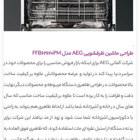
طراحی ماشین ظرفشویی AEG مدل FFB62620PM
شرکت آلمانی AEG برای اینکه بازار فروش مناسبی را برای محصولات خود در
سراسر دنیا پیدا کند در تولید و عرضه محصولاتش علاوه بر کیفیت ساخت
بالا محصولات، در طراحی ظاهری دستگاه مربوطه و محصولات دیگر نهایت
دقت و ظرافت را به کار برده است تا علاوه بر کیفیت ساخت مناسب که سال
های سال در خانه و آشپزخانه شما باشد از لحاظ ظاهری هم بتواند به راحتی
با دکوراسیون آشپزخانه شما ست شود و زود از مد نیافتد این شرکت برای
بدنه دستگاه از استیل نقره ای مات استفاده کرده، که ظاهری فوق العاده به
دستگاه داده، تا بتواندعلاوه بر ظاهر زیبا بیتواند در برابر هرگونه آسیبی از