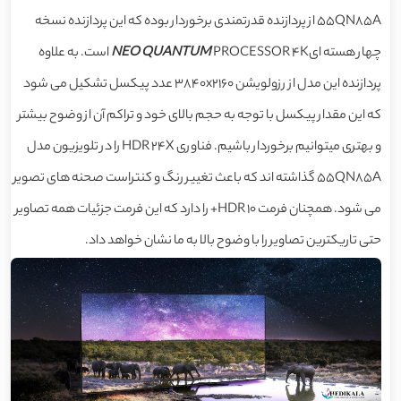
55QN85A از پردازنده قدرتمندی برخوردار بوده که این پردازنده نسخه
چهار هسته ای
NEO QUANTUM
PROCESSOR 4K است. به علاوه
پردازنده این مدل از رزولویشن 3840x2160 عدد پیکسل تشکیل می شود
که این مقدار پیکسل با توجه به حجم بالای خود و تراکم آن از وضوح بیشتر
و بهتری میتوانیم برخوردار باشیم. فناوری HDR 24X را در تلویزیون مدل
55QN85A گذاشته اند که باعث تغییر رنگ و کنتراست صحنه های تصویر
می شود. همچنان فرمت HDR 10+ را دارد که این فرمت جزئیات همه تصاویر
حتی تاریکترین تصاویر را با وضوح بالا به ما نشان خواهد داد.