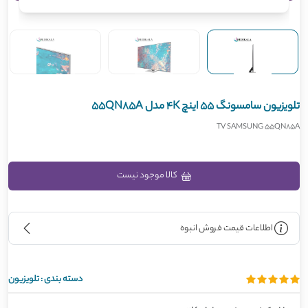
تلویزیون سامسونگ 55 اینچ 4K مدل 55QN85A
TV SAMSUNG 55QN85A
کالا موجود نیست
اطلاعات قیمت فروش انبوه
دسته بندی :
تلویزیون