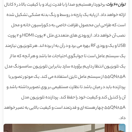
توان 60 وات
برخوردار هستیم و صدا را با قدرت زیاد و با کیفیت بالا در 6 کانال
ارائه خواهد داد. از پایه یک پارچه در وسط و رنگ بدنه مشکی تشکیل شده
است که طراحی این محصول ظرافت خاصی به دکوراسیون خانه و محل
نصب آن خواهد داد. از ورودی های متعددی مثل 4 پورت HDMI و 2 پورت
USB و یک ورودی RF بهره می برد و در آن به ار برده اند. هر تلویزیون نیازمند
یک سیستم عامل است تا جوابگوی احتیاجات ما باشد و هر آنچه که ما از
یک تلویزیون انتظار داریم برآورده سازد بنابر این تلویزیون سامسونگ مدل
55QN85A از سیستم عامل تایزن استفاده می کند. یک موتور تصویر یا
پردازنده باید در میان باشد تا نظارت مستقیمی بر روی تصویر داشته باشد و
آن را کنترل کند و کیفیت خود را حفظ کند. پردازنده تلویزیون مدل
55QN85A چهار هسته ای و قدرتمند است و کیفیت بالایی به تصیر خواهد
داد.