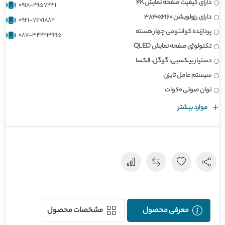
دارای کیفیت صفحه نمایش 4K
0918-2957231
دارای رزولویشن 3840x2160
0921-7671884
پردازنده کوانتومی چهار هسته
087-34243995
تکنولوژی صفحه نمایش QLED
دستیار بیکسبی، گوگل، الکسا
سیستم عامل تایزن
توان صوتی 60 وات
موارد بیشتر
معرفی محصول
مشخصات محصول