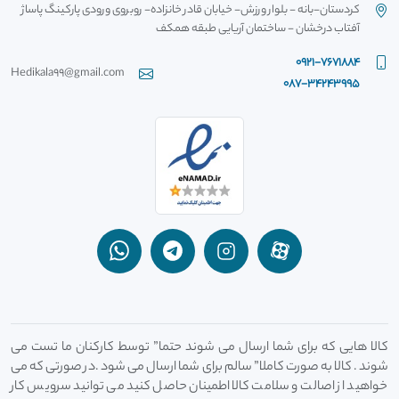
کردستان-بانه - بلوار ورزش- خیابان قادر خانزاده- روبروی ورودی پارکینگ پاساژ
آفتاب درخشان - ساختمان آریایی طبقه همکف
0921-7671884
Hedikala99@gmail.com
087-34243995
کالا هایی که برای شما ارسال می شوند حتما” توسط کارکنان ما تست می
شوند . کالا به صورت کاملا” سالم برای شما ارسال می شود .در صورتی که می
خواهید از اصالت و سلامت کالا اطمینان حاصل کنید می توانید سرویس کار