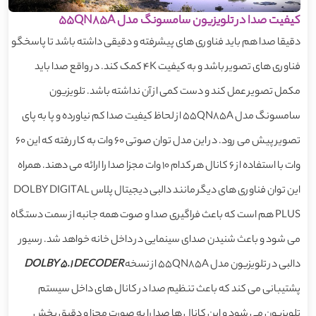
کیفیت صدا در تلویزیون سامسونگ مدل 55QN85A
دقیقا صدا هم باید فناوری های پیشرفته و دقیقی داشته باشد تا پاسخگو
فناوری های تصویر باشد و به کیفیت 4K کمک کند. در واقع صدا باید
مکمل تصویر عمل کند و دست کمی از آن نداشته باشد. تلویزیون
سامسونگ مدل 55QN85A از لحاظ کیفیت صدا کم نیاورده و پا به پای
تصویر پیش می رود. در این مدل توان صوتی 60 وات به کار رفته که این 60
وات با استفاده از 6 کانال هر کدام 10 وات مجزا صدا را ارائه می دهند. همراه
این توان فناوری های دیگر مانند دالبی دیجیتال پلاس DOLBY DIGITAL
PLUS هم است که باعث فراگیری صدا و صوت همه جانبه از سمت دستگاه
می شود و باعث شنیدن صدای سینمایی در داخل خانه خواهد شد. رسیور
دالبی در تلویزیون مدل 55QN85A از نسخه
DOLBY 5.1 DECODER
پشتیبانی می کند که باعث تنظیم صدا در کانال های داخل سیستم
تلویزیون می شود و این کانال ها صدا را به صورت مجزا و دقیق پخش