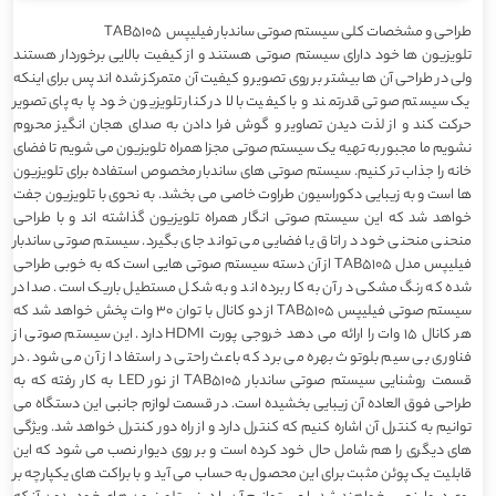
طراحی و مشخصات کلی سیستم صوتی ساندبار فیلیپس TAB5105
تلویزیون ها خود دارای سیستم صوتی هستند و از کیفیت بالایی برخوردار هستند
ولی در طراحی آن ها بیشتر بر روی تصویر و کیفیت آن متمرکز شده اند پس برای اینکه
یک سیستم صوتی قدرتمند و با کیفیت بالا در کنار تلویزیون خود پا به پای تصویر
حرکت کند و از لذت دیدن تصاویر و گوش فرا دادن به صدای هجان انگیز محروم
نشویم ما مجبور به تهیه یک سیستم صوتی مجزا همراه تلویزیون می شویم تا فضای
خانه را جذاب تر کنیم. سیستم صوتی های ساندبار مخصوص استفاده برای تلویزیون
ها است و به زیبایی دکوراسیون طراوت خاصی می بخشد. به نحوی با تلویزیون جفت
خواهد شد که این سیستم صوتی انگار همراه تلویزیون گذاشته اند و با طراحی
منحنی منحنی خود در اتاق یا فضایی می تواند جای بگیرد. سیستم صوتی ساندبار
فیلیپس مدل TAB5105 از آن دسته سیستم صوتی هایی است که به خوبی طراحی
شده که رنگ مشکی در آن به کار برده اند و به شکل مستطیل باریک است. صدا در
سیستم صوتی فیلیپس TAB5105 از دو کانال با توان 30 وات پخش خواهد شد که
هر کانال 15 وات را ارائه می دهد خروجی پورت HDMI دارد. این سیستم صوتی از
فناوری بی سیم بلوتوث بهره می برد که باعث راحتی در استفاد از آن می شود. در
قسمت روشنایی سیستم صوتی ساندبار TAB5105 از نور LED به کار رفته که به
طراحی فوق العاده آن زیبایی بخشیده است. در قسمت لوازم جانبی این دستگاه می
توانیم به کنترل آن اشاره کنیم که کنترل دارد و از راه دور کنترل خواهد شد. ویژگی
های دیگری را هم شامل حال خود کرده است و بر روی دیوار نصب می شود که این
قابلیت یک پوئن مثبت برای این محصول به حساب می آید و با براکت های یکپارچه بر