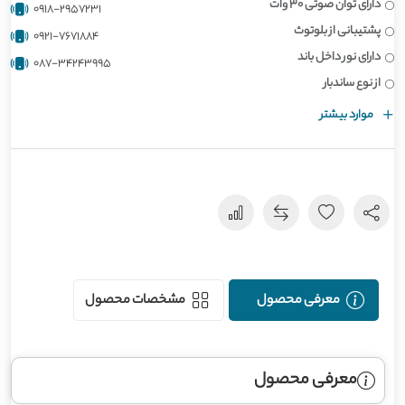
دارای توان صوتی 30 وات
0918-2957231
پشتیبانی از بلوتوث
0921-7671884
دارای نور داخل باند
087-34243995
از نوع ساندبار
موارد بیشتر
معرفی محصول
مشخصات محصول
معرفی محصول