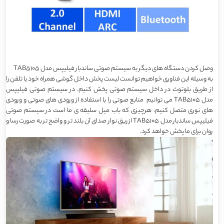
وصل کردن دستگاه های دیگر به سیستم صوتی ساندبار فیلیپس مدل TAB5105
به وسیله این فناوری خواهیم توانست لیست پخش داخل گوشی همراه خود یا تلفن را
از طریق بلوتوث در داخل سیستم صوتی پخش کنیم. در سیستم صوتی فیلیپس
مدل TAB5105 می توانیم منابع صوتی را با استفاده از ورودی های صوتی و ورودی
های نوری متصل کنیم. هرچیزی که باب میل سلیقه ی ما است در سیستم صوتی
فیلیپس ساندبار مدل TAB5105 از ریق نوار صدای آن بلند تر و واضح تر به صورت رسا و
روان برای ما پخش خواهد کرد.