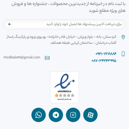
با ثبت نام در خبرنامه از جدیدترین محصولات ، جشنواره ها و فروش
های ویژه مطلع شوید
کردستان-بانه - بلوار ورزش- خیابان قادر خانزاده- روبروی ورودی پارکینگ پاساژ
آفتاب درخشان - ساختمان آریایی طبقه همکف
0921-7671884
Hedikala99@gmail.com
087-34243995