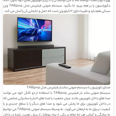
روی دیوار نصب خواهند شد یا می توانیم آن را در زیر تلویزیون های خود بدون آنکه
دکوراسیون را بر هم بریزد جا بگیرد. سیستم صوتی فیلیپس مدل TAB5105 وزن
سبکی هم دارد و تقریبا دارای 3 کیلو وزن است که حمل و جابجایی آن را آسان می کند.
صدای تلویزیون با سیستم صوتی ساندبار فیلیپس مدل TAB5105
سیستم صوتی ساند بار فیلیپس TAB5105 با استفاده از دو کانال خود می توانند
صدا های داخل تلویزیون مانند غرش جمعیت یا صدا های اخبار یا سخنرانی شخصی که
در داخل تلویزیون برای ما پخش می شود و صدا های دیگر را با سطح جدیدی و با
کیفیت تر برای ما به ارمغان می آورند. به وسیله سیستم صوتی TAB5105 می توانیم
به سادگی و آسانی هر چه تمام تر یکی از سه پروفایل از پیش تعیین شده در داخل