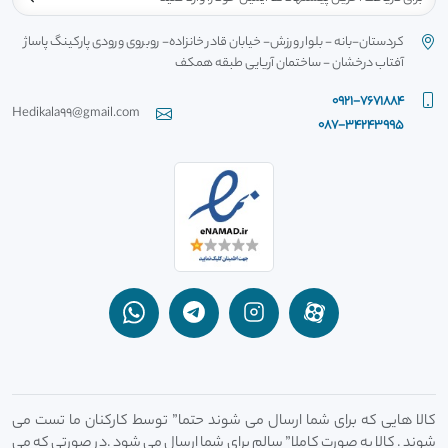
کردستان-بانه - بلوار ورزش- خیابان قادر خانزاده- روبروی ورودی پارکینگ پاساژ
آفتاب درخشان - ساختمان آریایی طبقه همکف
0921-7671884
Hedikala99@gmail.com
087-34243995
کالا هایی که برای شما ارسال می شوند حتما” توسط کارکنان ما تست می
شوند . کالا به صورت کاملا” سالم برای شما ارسال می شود .در صورتی که می