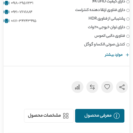
دارای کیفیت 4K UHD
0918-2957231
دارای فناوری ارتقا دهنده کنتراست
0921-7671884
پشتیبانی از فناوری HDR
087-34243995
دارای توان خروجی 20 وات
فناوری دالبی اتموس
کنترل صوتی الکسا و گوگل
موارد بیشتر
معرفی محصول
مشخصات محصول