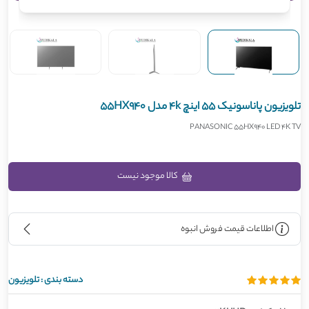
تلویزیون پاناسونیک 55 اینچ 4k مدل 55HX940
PANASONIC 55HX940 LED 4K TV
کالا موجود نیست
اطلاعات قیمت فروش انبوه
دسته بندی :
تلویزیون