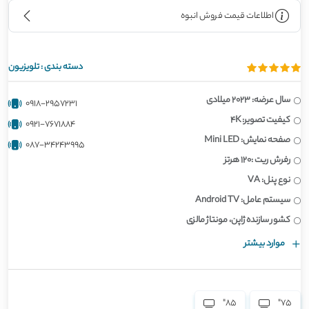
اطلاعات قیمت فروش انبوه
دسته بندی :
تلویزیون
سال عرضه: 2023 میلادی
0918-2957231
کیفیت تصویر: 4K
0921-7671884
صفحه نمایش: Mini LED
087-34243995
رفرش ریت :120 هرتز
نوع پنل: VA
سیستم عامل: Android TV
کشور سازنده ژاپن، مونتاژ مالزی
موارد بیشتر
85"
75"