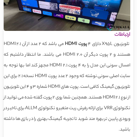
ارتباطات
تلویزیون X95L دارای 4
پورت HDMI
می باشد که 2 عدد از آن HDMI 2.1
هستند و 2 پورت دیگر آن HDMI 2.0 می باشند. ما انتظار داشتیم که
امسال سونی این مدل را به 4 پورت HDMI 2.1 مجهز کند اما بها توجه به
سایت اصلی سونی نوشته که وجود 2 عدد پورت HDMI نسخه 2.1 برای این
تلویزیون گیمینگ کافی است. پورت های HDMI شماره 3 و 4 این تلویزیون
از نوع HDMI 2.1 هستند. همچنین شما روی 2 پورت گفته شده می توانید از
تکنولوژی VRR برای ارائه رفرش ریت متغیر و تکنولوژی ALLM برای تاخیر در
ورودی پایین تر بهره مند شوید تا تجربه گیمینگ بهتری را در بازی ها داشته
باشید.