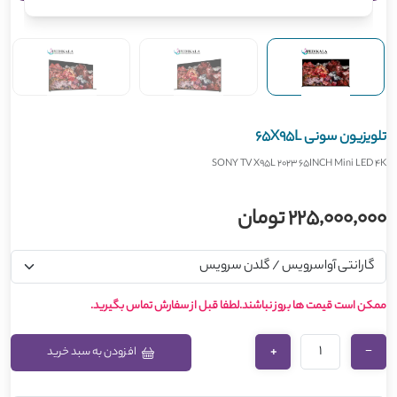
تلویزیون سونی 65X95L
SONY TV X95L 2023 65INCH Mini LED 4K
225,000,000 تومان
ممکن است قیمت ها بروز نباشند.لطفا قبل از سفارش تماس بگیرید.
+
−
افزودن به سبد خرید