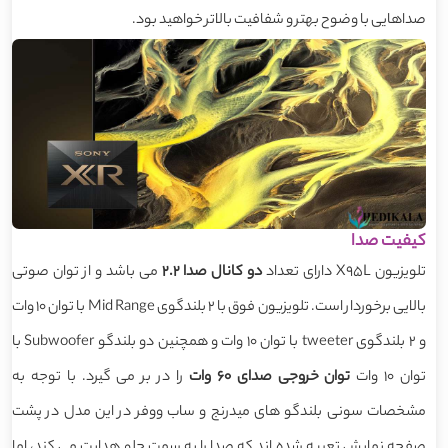
صداهایی با وضوح بهتر و شفافیت بالاتر خواهید بود.
کیفیت صدا
تلویزیون X95L دارای تعداد
دو کانال صدا 2.2
می باشد و از توان صوتی
بالایی برخوردار است. تلویزیون فوق با 2 بلندگوی Mid Range با توان 10 وات
و 2 بلندگوی tweeter با توان 10 وات و همچنین دو بلندگو Subwoofer با
توان 10 وات
توان خروجی صدای 60 وات
را در بر می گیرد. با توجه به
مشخصات سونی بلندگو های میدرنج و ساب ووفر در این مدل در پشت
صفحه نمایش تعبیه شده اند که صدا را به سمت جلو هدایت می کند، اما