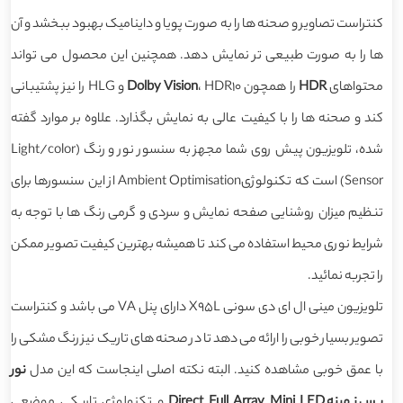
کنتراست تصاویر و صحنه ها را به صورت پویا و داینامیک بهبود ببخشد و آن
ها را به صورت طبیعی تر نمایش دهد. همچنین این محصول می تواند
محتواهای
HDR
را همچون
Dolby Vision
، HDR10 و HLG را نیز پشتیبانی
کند و صحنه ها را با کیفیت عالی به نمایش بگذارد. علاوه بر موارد گفته
شده، تلویزیون پیش روی شما مجهز به سنسور نور و رنگ (Light/color
Sensor) است که تکنولوژیAmbient Optimisation از این سنسورها برای
تنظیم میزان روشنایی صفحه نمایش و سردی و گرمی رنگ ها با توجه به
شرایط نوری محیط استفاده می کند تا همیشه بهترین کیفیت تصویر ممکن
را تجربه نمائید.
تلویزیون مینی ال ای دی سونی X95L دارای پنل VA می باشد و کنتراست
تصویر بسیار خوبی را ارائه می دهد تا در صحنه های تاریک نیز رنگ مشکی را
با عمق خوبی مشاهده کنید. البته نکته اصلی اینجاست که این مدل
نور