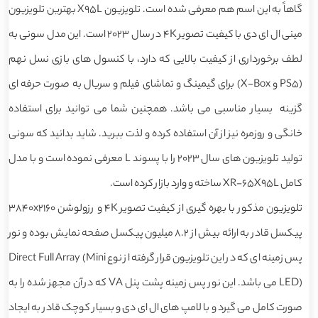
گاهاً به این اسم هم معرفی شده است. تلویزیون X95L بهترین تلویزیون
مینی ال ای دی با کیفیت تصویر 4K در سال 2023 است. این مدل سونی به
لطف برخورداری از کیفیت بالایی که دارد، با کنسول های بازی نسل نهم
(PS5 و X-Box) برای گیمینگ و تماشای فیلم و سریال به صورت حرفه ای
گزینه بسیار مناسبی می باشد. همچنین شما می توانید برای استفاده
خانگی و روزمره نیز از آن استفاده کرده و لذت ببرید. شاید بدانید که سونی
تولید تلویزیون های سال 2023 را با پسوند L معرفی نموده است و با مدل
کامل XR-65X95L ساخته و وارد بازار کرده است.
تلویزیون مذکور با بهره گیری از کیفیت تصویر 4K و رزولوشن 3840x2160
پیکسل قادر به ارائه بیش از 8.2 میلیون پیکسل صفحه نمایش بوده و نور
پس زمینه ای که در این تلویزیون قرار گرفته از نوع Direct Full Array (Mini
LED) می باشد. این نور پس زمینه پشت پنل VA که در آن مجهز شده را به
صورت کامل می گیرد و با لامپ های ال ای دی و بسیار کوچک قادر به ایجاد