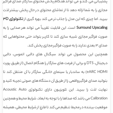
پشتیبانی می کند و می تواند هنگام پخش محنوای سازگار، صدای فراگیر
مجازی را به شما ارائه دهد تا از تماشای محتوای در حال پخش بیشتر لذت
ببرید. اما چیزی که این مدل را جذاب تر می کند بهره گیری از
تکنولوژی 3D
Surround Upscaling
است. این قابلیت تقریباً می تواند هر صدایی را به
صورت فراگیر مجازی شبیه سازی کند تا کاربر بتواند حتی محتواهایی که
صدای 3 بعدی ندارند را به صورت فراگیر مجازی پخش کند.
همچنین این محصول می تواند سیگنال های دالبی اتموس، دالبی
دیجیتال، DTS و برخی از فرمت های سازگار را هنگام اتصال (از طریق پورت
eARC HDMI) به ساندبار یا سینمای خانگی سازگار با آن منتقل کند تا
بتوانید صدای فراگیر واقعی را از طریق آن دستگاه های صوتی تجربه کنید و
نهایت لذت را ببرید. این تلویزیون دارای تکنولوژی Acoustic Auto
Calibration می باشد که صداها را با توجه به ابعاد، شرایط محیط و همچنین
موقعیت بیننده در محیط تنظیم می کند تا فارغ از شرایط محیطی، همیشه