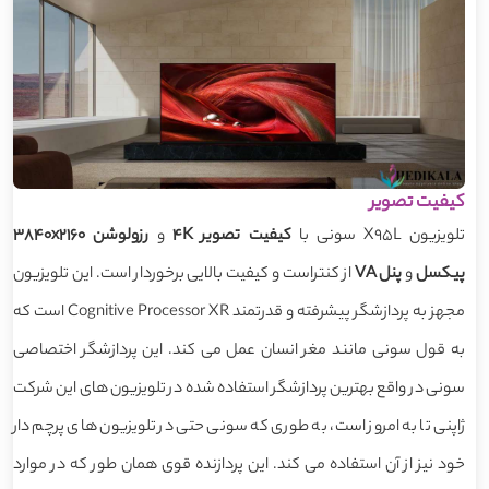
کیفیت تصویر
تلویزیون X95L سونی با
کیفیت تصویر 4K
و
رزولوشن 3840x2160
پیکسل
و
پنل VA
از کنتراست و کیفیت بالایی برخوردار است. این تلویزیون
مجهز به پردازشگر پیشرفته و قدرتمند Cognitive Processor XR است که
به قول سونی مانند مغر انسان عمل می کند. این پردازشگر اختصاصی
سونی در واقع بهترین پردازشگر استفاده شده در تلویزیون های این شرکت
ژاپنی تا به امروز است، به طوری که سونی حتی در تلویزیون های پرچم دار
خود نیز از آن استفاده می کند. این پردازنده قوی همان طور که در موارد