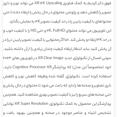
فوق ذکر کردیم به کمک فناوری XR 4K Upscaling می تواند نویز و تاری
تصویر را کاهش دهد و رزلوشن محتوای در حال پخش را ارتقاء داده تا حتی
محتوا های با کیفیت پایین را در حد کیفیت نصویر 4K به نمایش بگذارد.
این تلویزیون می تواند محتوای 2K، Full HD و حتی HD را با کیفیت خوب و
در حد 4K ارتقاء و پخش کند، اما اگر محتوایی با کیفیت تصویر پایین تر را در
آن پخش کنید نباید انتظار ارتقاء کیفیت چندان زیادی را از آن داشته باشید.
سونی امسال از تکنولوژی جدید XR Clear Image در تلویزیون های 2023
خود (مخصوصاً این مدل) که پردازشگر Cognitive Processor XR دارند،
استفاده کرده است. تکنولوژی گفته شده وظیفه کاهش نویز و کاهش
تاری تصاویر و صحنه ها را دارد که باعث می شود تا محتوای در حال پخش و
حتی صحنه های سریع را نیز با کیفیت تصویر بهتری مشاهده کنید. همچنین
پردازشگر این محصول به کمک تکنولوژی XR Super Resolution توانایی
تشخیص اشیاء و عناصر موجود در صحنه و همچنین بهبود بافت و