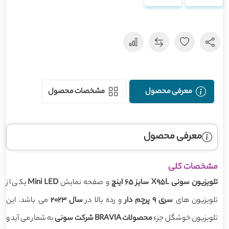
معرفی محصول
مشخصات محصول
معرفی محصول
مشخصات کلی
تلویزیون
سونی
X95L
سایز 65 اینچ
و صفحه نمایش
Mini LED
یکی از
تلویزیون های
سری 9
پرچم دار
و رده بالا در
سال 2023
می باشد. این
تلویزیون خوشگل جزء
محصولات BRAVIA شرکت سونی
به شمار می آید و