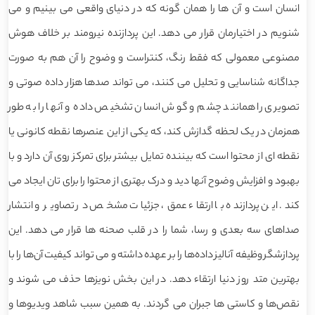
انسان است و آن ها را همان گونه که در دنیای واقعی می بینیم و می
شنویم در اختیارمان قرار می دهد. این پردازنده نیرومند بر خلاف هوش
مصنوعی معمولی که فقط رنگ، کنتراست و وضوح را آن هم به صورت
جداگانه شناسایی و تحلیل می کنند، می تواند صدها هزار داده صوتی و
تصویری را همانند چشم و گوش انسان تشخیص داده و آنها را به طور
همزمان در یک لحظه گدازش کند، که یکی از این عنصرها نقطه کانونی یا
نقطه ای از محتوا است که بیننده تمایل بیشتر برای تمرکز روی آن دارد و با
بهبود و افزایش وضوح آنها دید و درک بهتری از محتوا را برای تان ایجاد می
کند. این پردازنده با ارتقاء عمق، جزئیات مشخص در تصاویر و انتشار
صداهای سه بعدی و رسا، شما را در قلب صحنه ها قرار می دهد. این
پردازشگر وظیفه آنالیز داده‌ها را بر عهده داشته و می تواند کیفیت آن‌ها را با
بهترین متد روز دنیا ارتقاء دهد. در این بخش نویزها حذف می شوند و
نقص‌ها و کاستی ها جبران می گردند. به همین سبب شاهد ویدیوها و