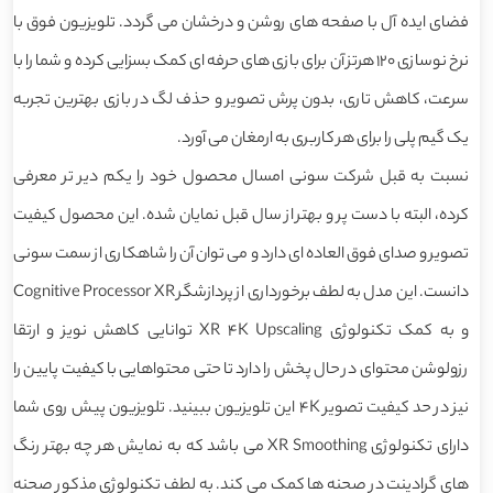
فضای ایده آل با صفحه های روشن و درخشان می گردد. تلویزیون فوق با
نرخ نوسازی 120 هرتز آن برای بازی های حرفه ای کمک بسزایی کرده و شما را با
سرعت، کاهش تاری، بدون پرش تصویر و حذف لگ در بازی بهترین تجربه
یک گیم پلی را برای هر کاربری به ارمغان می آورد.
نسبت به قبل شرکت سونی امسال محصول خود را یکم دیر تر معرفی
کرده، البته با دست پر و بهتر از سال قبل نمایان شده. این محصول کیفیت
تصویر و صدای فوق العاده ای دارد و می توان آن را شاهکاری از سمت سونی
دانست. این مدل به لطف برخورداری از پردازشگر Cognitive Processor XR
و به کمک تکنولوژی XR 4K Upscaling توانایی کاهش نویز و ارتقا
رزولوشن محتوای در حال پخش را دارد تا حتی محتواهایی با کیفیت پایین را
نیز در حد کیفیت تصویر 4K این تلویزیون ببینید. تلویزیون پیش روی شما
دارای تکنولوژی XR Smoothing می باشد که به نمایش هر چه بهتر رنگ
های گرادینت در صحنه ها کمک می کند. به لطف تکنولوژی مذکور صحنه