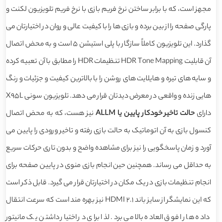
مجهز است، که با برابر ساختن نرخ فریم بازی با نرخ فریم تلویزیون لکنت و
پارگی صفحه را از بین برده و بازی ها را با کیفیت عالی و روان در اختیارتان می
گذارد. این تلویزیون کاملاً سازگار با پلی استیشن 5 است و به محض اتصال
آن قابلیت HDR Tone Mapping تنظیمات HDR را مطابق با آن تعبیه کرده
و سایه های تیره و هایلایت های روشن را با بالاترین کیفیت و جزئیات و رنگ
هایی زنده و واقعی در معرض دیدتان قرار می دهد. تلویزیون سونی X95L
دارای
حالت تاخیر خودکار پایین یا ALLM
نیز هست، که به محض اتصال
کنسول بازی به آن اتوماتیک به حالت بازی رفته و تاخیر ورودی را پایین می
آورد و زمان پاسخگویی را نیز برای مشاهده واضح و بدون تاری حرکات سریع
به حداقل می رساند. همچنین حین انجام بازی منوی در پایین صفحه برای
انجام تنظیمات بازی در یک مکان در اختیارتان قرار می گیرد. قابل ذکر است
که این نمایشگر از سایز باند HDMI 2.1 نیز بهره مند است که سرعت انتقال
داده ها را فوق العاده بالا می برد. لذا برای در اختیار داشتن یک مانیتور