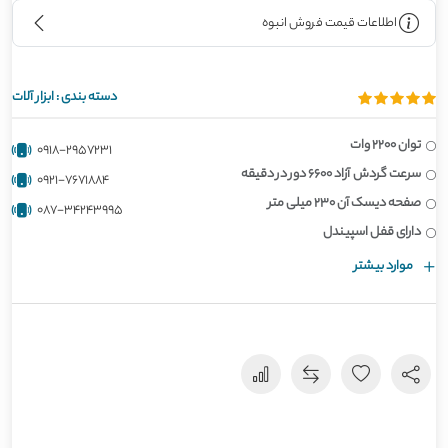
اطلاعات قیمت فروش انبوه
دسته بندی :
ابزار آلات
توان 2200 وات
0918-2957231
سرعت گردش آزاد 6600 دور در دقیقه
0921-7671884
صفحه دیسک آن 230 میلی متر
087-34243995
دارای قفل اسپیندل
موارد بیشتر