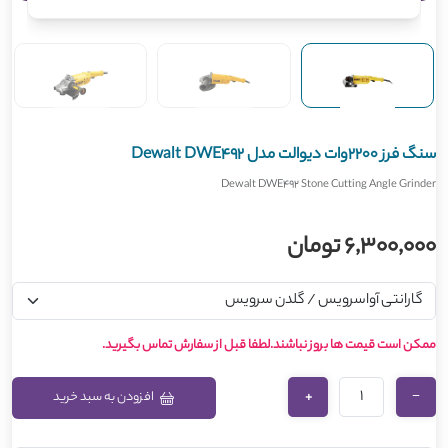
سنگ فرز 2200وات دیوالت مدل Dewalt DWE492
Dewalt DWE492 Stone Cutting Angle Grinder
6,300,000 تومان
ممکن است قیمت ها بروز نباشند.لطفا قبل از سفارش تماس بگیرید.
+
−
افزودن به سبد خرید