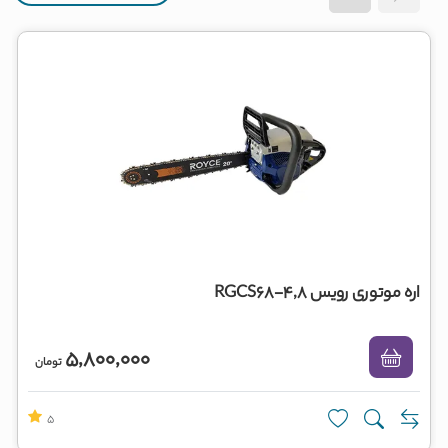
اره موتوری رویس RGCS68-4,8
5,800,000
تومان
5