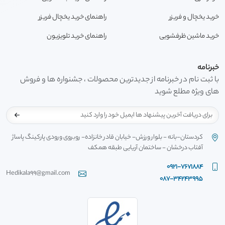
خرید یخچال و فریزر
راهنمای خرید یخچال فریزر
خرید ماشین ظرفشویی
راهنمای خرید تلویزیون
خبرنامه
با ثبت نام در خبرنامه از جدیدترین محصولات ، جشنواره ها و فروش
های ویژه مطلع شوید
کردستان-بانه - بلوار ورزش- خیابان قادر خانزاده- روبروی ورودی پارکینگ پاساژ
آفتاب درخشان - ساختمان آریایی طبقه همکف
0921-7671884
Hedikala99@gmail.com
087-34243995