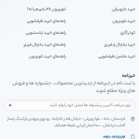
خرید جاروبرقی
تلویزیون 4k بخریم یا نه؟
خرید تلویزیون
راهنمای خرید ظرفشویی
کولر گازی
راهنمای خرید لباسشویی
خرید یخچال و فریزر
راهنمای خرید یخچال فریزر
خرید ماشین ظرفشویی
راهنمای خرید تلویزیون
خبرنامه
با ثبت نام در خبرنامه از جدیدترین محصولات ، جشنواره ها و فروش
های ویژه مطلع شوید
کردستان-بانه - بلوار ورزش- خیابان قادر خانزاده- روبروی ورودی پارکینگ پاساژ
آفتاب درخشان - ساختمان آریایی طبقه همکف
0921-7671884