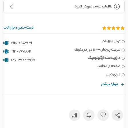
اطلاعات قیمت فروش انبوه
دسته بندی :
ابزار آلات
توان 1100 وات
0918-2957231
سرعت چرخش 11000 دور در دقیقه
0921-7671884
دارای دسته آرگونومیک
087-34243995
صفحه ی محافظ
دارای دیمر
موارد بیشتر