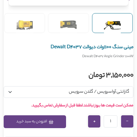
مینی سنگ 1100وات دیوالت Dewalt D4037
Dewalt D4037 Angle Grinder 1100W
3,150,000 تومان
ممکن است قیمت ها بروز نباشند.لطفا قبل از سفارش تماس بگیرید.
+
−
افزودن به سبد خرید