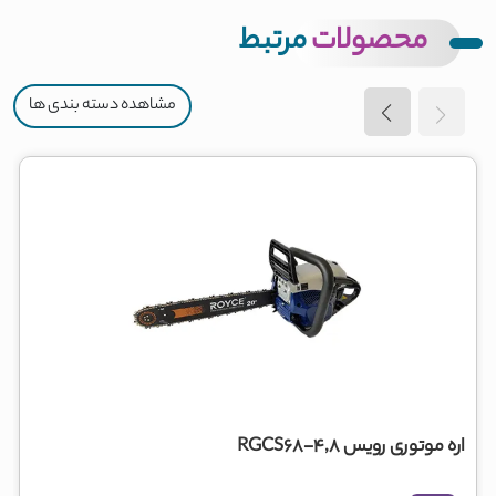
محصولات
مرتبط
مشاهده دسته بندی ها
اره موتوری رویس RGCS68-4,8