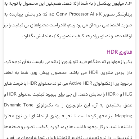
8.3 میلیون پیکسل را به شما ارائه دهد. همچنین این محصول با توجه به
پردازشگر تصویر a5 Gen7 Processor AI 4K که در بخش پردازنده به
صورت اختصاصی تر به آن می پردازیم، قادر است محتواهای بی کیفیت را نیز
ارتقاء دهد و تصاویر را در حد کیفیت تصویر 4K به نمایش بگذارد.
فناوری HDR
یکی از مواردی که هنگام خرید تلویزیون از بانه می بایست به آن توجه کرد،
دارا بودن فناوری HDR می باشد. محصول پیش روی شما به لطف
برخورداری از تکنولوژی Active HDR می تواند محتوای HDR با فرمت های
HLG و HDR10 را نمایش دهد. ال جی برای بهبود کیفیت محتوای HDR و
عمق بخشیدن به آن، این تلویزیون را به تکنولوژی Dynamic Tone
Mapping نیز مجهز کرده است تا تجربه بهتری از تماشای این نوع محتوا
داشته باشید. در کل وجود قابلیت های مذکور در کیفیت تصویر و صحنه ها
تاثیر بسزایی دارند و تجربه بی نظیری از تماشا را برای شما به ارمغان می آورند.