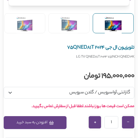
تلویزیون ال جی 75QNED81T 2024
LG TV QNED81T 2024 75INCH QNED 4K
195,000,000 تومان
ممکن است قیمت ها بروز نباشند.لطفا قبل از سفارش تماس بگیرید.
+
−
افزودن به سبد خرید