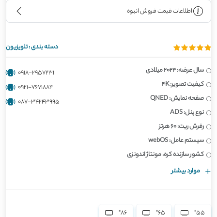
اطلاعات قیمت فروش انبوه
دسته بندی :
تلویزیون
سال عرضه: 2024 میلادی
0918-2957231
کیفیت تصویر: 4K
0921-7671884
صفحه نمایش: QNED
087-34243995
نوع پنل: ADS
رفرش ریت: 60 هرتز
سیستم عامل: webOS
کشور سازنده کره، مونتاژ اندونزی
موارد بیشتر
86"
65"
55"