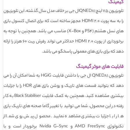
گیمینگ
تلویزیون 75 اینچ QNED81ال جی بر خلاف مدل سال گذشته، این تلویزیون
را به سه پورت HDMI 2.0 مجهز ساخته است که برای اتصال کنسول بازی
های نسل هشتم (PS4 و X-Box) مناسب می باشد. همچنین با توجه به
برخورداری از پورت HDMI 2.0 حداکثر می تواند رفرش ریت 60 هرتز را ارائه
دهد که برای بازی های معمولی پاسخگو می باشد.
قابلیت های موثر گیمینگ
تلویزیون QNED81 ال جی با داشتن قابلیت HGiG به شما امکان آن را می
دهد که بتوانید قسمت های تاریک و روشن بازی های HDR را با جزئیات
بیشتری مشاهده کنید. همچنین به کمک قابلیت Black Stabiliser به کار
رفته در این محصول، شما می توانید با تغییر گاما صحنه های تاریک بازی
ها را با جزئیات بیشتری مشاهده نمایید. محصول پیش روی شما از
تکنولوژی AMD FreeSync و Nvidia G-Sync برخوردار است و با