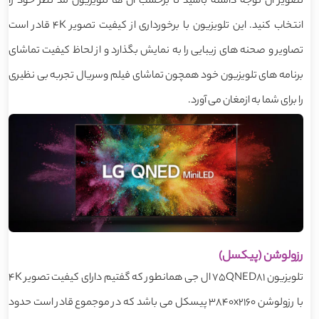
تصویر آن توجه داشته باشید تا برحسب آن ها تلویزیون مد نظر خود را
انتخاب کنید. این تلویزیون با برخورداری از کیفیت تصویر 4K قادر است
تصاویر و صحنه های زیبایی را به نمایش بگذارد و از لحاظ کیفیت تماشای
برنامه های تلویزیون خود همچون تماشای فیلم وسریال تجربه بی نظیری
را برای شما به ازمغان می آورد.
رزولوشن (پیکسل)
تلویزیون 75QNED81 ال جی همانطور که گفتیم دارای کیفیت تصویر 4K
با رزولوشن 3840x2160 پیسکل می باشد که در موجموع قادر است حدود