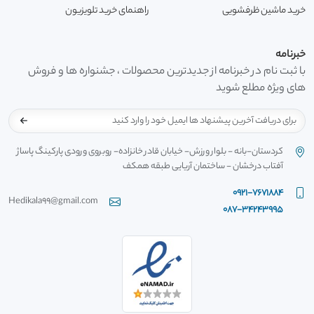
خرید ماشین ظرفشویی
راهنمای خرید تلویزیون
خبرنامه
با ثبت نام در خبرنامه از جدیدترین محصولات ، جشنواره ها و فروش
های ویژه مطلع شوید
کردستان-بانه - بلوار ورزش- خیابان قادر خانزاده- روبروی ورودی پارکینگ پاساژ
آفتاب درخشان - ساختمان آریایی طبقه همکف
0921-7671884
Hedikala99@gmail.com
087-34243995