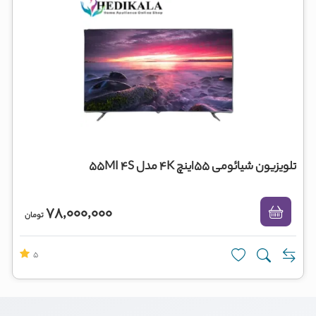
تلویزیون شیائومی 55اینچ 4K مدل 55MI 4S
78,000,000
تومان
5