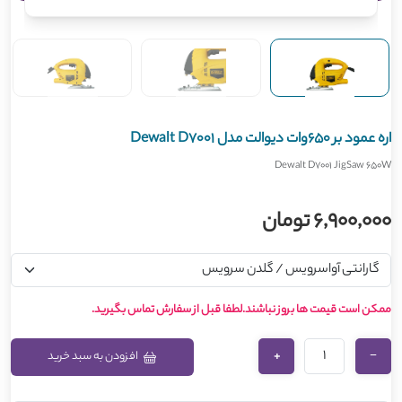
اره عمود بر 650وات دیوالت مدل Dewalt D7001
Dewalt D7001 JigSaw 650W
6,900,000 تومان
ممکن است قیمت ها بروز نباشند.لطفا قبل از سفارش تماس بگیرید.
+
−
افزودن به سبد خرید