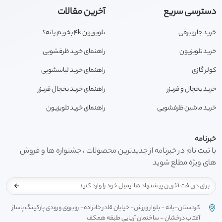
دسترسی سریع
آخرین مقالات
خرید جاروبرقی
تلویزیون 4k بخریم یا نه؟
خرید تلویزیون
راهنمای خرید ظرفشویی
کولر گازی
راهنمای خرید لباسشویی
خرید یخچال و فریزر
راهنمای خرید یخچال فریزر
خرید ماشین ظرفشویی
راهنمای خرید تلویزیون
خبرنامه
با ثبت نام در خبرنامه از جدیدترین محصولات ، جشنواره ها و فروش
های ویژه مطلع شوید
کردستان-بانه - بلوار ورزش- خیابان قادر خانزاده- روبروی ورودی پارکینگ پاساژ
آفتاب درخشان - ساختمان آریایی طبقه همکف