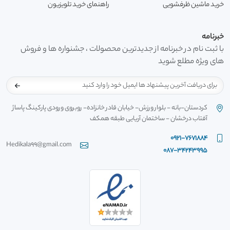
خرید ماشین ظرفشویی
راهنمای خرید تلویزیون
خبرنامه
با ثبت نام در خبرنامه از جدیدترین محصولات ، جشنواره ها و فروش
های ویژه مطلع شوید
کردستان-بانه - بلوار ورزش- خیابان قادر خانزاده- روبروی ورودی پارکینگ پاساژ
آفتاب درخشان - ساختمان آریایی طبقه همکف
0921-7671884
Hedikala99@gmail.com
087-34243995