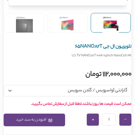
تلویزیون ال جی 65NANO82T
LG TV NANO82T 2024 65Inch NanoCell 4K
112,000,000 تومان
ممکن است قیمت ها بروز نباشند.لطفا قبل از سفارش تماس بگیرید.
+
−
افزودن به سبد خرید