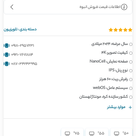
اطلاعات قیمت فروش انبوه
دسته بندی :
تلویزیون
سال عرضه: 2024 میلادی
0918-2957231
کیفیت تصویر: 4K
0921-7671884
صفحه نمایش: NanoCell
087-34243995
نوع پنل: IPS
رفرش ریت: 60 هرتز
سیستم عامل: webOS
کشور سازنده کره، مونتاژ لهستان
موارد بیشتر
75"
55"
50"