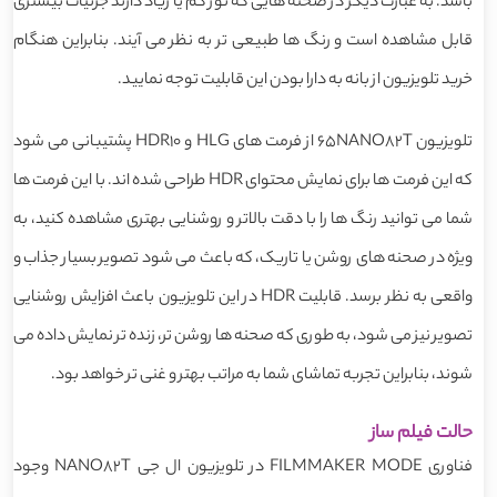
باشد. به عبارت دیگر در صحنه هایی که نور کم یا زیاد دارند جزئیات بیشتری
قابل مشاهده است و رنگ ها طبیعی تر به نظر می آیند. بنابراین هنگام
خرید تلویزیون از بانه به دارا بودن این قابلیت توجه نمایید.
تلویزیون 65NANO82T از فرمت های HLG و HDR10 پشتیبانی می شود
که این فرمت ها برای نمایش محتوای HDR طراحی شده اند. با این فرمت ها
شما می توانید رنگ ها را با دقت بالاتر و روشنایی بهتری مشاهده کنید، به
ویژه در صحنه های روشن یا تاریک، که باعث می شود تصویر بسیار جذاب و
واقعی به نظر برسد. قابلیت HDR در این تلویزیون باعث افزایش روشنایی
تصویر نیز می شود، به طوری که صحنه ها روشن تر، زنده تر نمایش داده می
شوند، بنابراین تجربه تماشای شما به مراتب بهتر و غنی تر خواهد بود.
حالت فیلم ساز
فناوری FILMMAKER MODE در تلویزیون ال جی NANO82T وجود