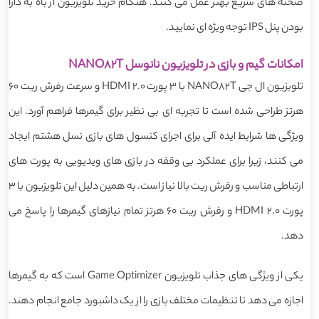
صحنه های سریع بهتر عمل می کنند. هنگام خرید تلویزیون از باه به دارا
بودن پنل IPS توجه ویژه ای نمایید.
امکانات گیم و بازی در تلویزیون نانوسل NANO82T
تلویزیون ال جی NANO82T با 3 پورت HDMI 2.0 و سرعت رفرش ریت 60
هرتز طراحی شده است تا تجربه ای بی نظیر برای گیمرها فراهم آورد. این
ویژگی ها شرایط ایده آلی برای اجرای کنسول های بازی نسل هشتم ایجاد
می کنند، زیرا برای عملکرد بی وقفه در بازی های ویدیویی به پورت های
ارتباطی مناسب و رفرش ریت بالا نیاز است. به همین دلیل این تلویزیون با 3
پورت HDMI 2.0 و رفرش ریت 60 هرتز تمام نیازهای گیمرها را پاسخ می
دهد.
یکی از ویژگی های جذاب تلویزیون Game Optimizer است که به گیمرها
اجازه می دهد تا تنظیمات مختلف بازی را از یک داشبورد جامع انجام دهند.