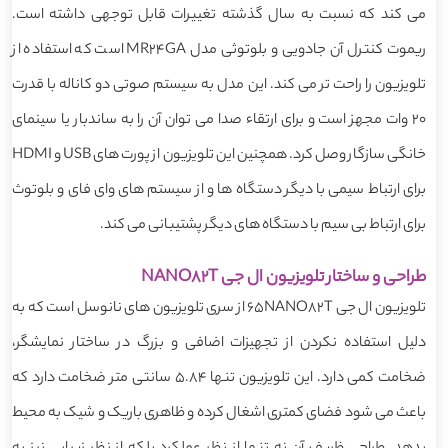
می کند که نسبت به سال گذشته تغییرات قابل توجهی داشته است.
ریموت کنترل آن جادویی و بلوتوثی مدل MR24GA است که استفاده از
تلویزیون را راحت تر می کند. این مدل به سیستم صوتی دو کاناله با قدرت
20 وات مجهز است و برای ارتقاء صدا می توان آن را به ساندبار یا سینمای
خانگی سازگار وصل کرد. همچنین این تلویزیون از پورت های USB و HDMI
برای ارتباط سیمی با دیگر دستگاه ها و از سیستم های وای فای و بلوتوث
برای ارتباط بی سیم با دستگاه های دیگر پشتیبانی می کند.
طراحی و ساختار تلویزیون ال جی NANO82T
تلویزیون ال جی 65NANO82T از سری تلویزیون های نانوسل است که به
دلیل استفاده نکردن از تجهیزات اضافی و بزرگ در ساختار نمایشگر،
ضخامت کمی دارد. این تلویزیون تنها 5.84 سانتی متر ضخامت دارد که
باعث می شود فضای کمتری اشغال کرده و ظاهری باریک و شیک به محیط