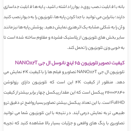
بانه با قابلیت نصب روی دیوار را داشته باشید، پایه ها قابلیت جداسازی
دارند؛ بنابراین می توانید با جدا کردن پایه ها، تلویزیون را به دیوار نصب کنید
و آن را به شکلی مشابه یک اثر هنری نمایش دهید. پوشش پایه ها نیز مانند
سایر بخش های تلویزیون از پلاستیک فشرده و مقاوم ساخته شده است تا
به خوبی وزن تلویزیون را تحمل کند.
کیفیت تصویر تلویزیون 65 اینچ نانوسل ال جی NANO82T
تلویزیون ال جی NANO82T تصاویر و فیلم ها را با کیفیت 4K نمایش می
دهد. منظور از کیفیت 4K این است که تلویزیون دارای رزولوشن
3840×2160 پیکسل است که این مقدار پیکسل چهار برابر بیشتر از کیفیت
Full HD است. با این تعداد پیکسل بیشتر، تصاویر بسیار واضح تر، دقیق تر و
طبیعی تر به نمایش درمی آیند. در نتیجه با این تلویزیون شما می توانید
تصاویری با رنگ های واقعی و جزئیات بسیار بالا مشاهده کنید که تجربه