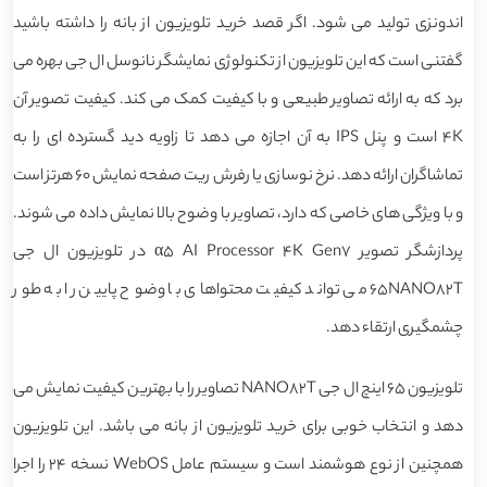
اندونزی تولید می شود. اگر قصد خرید تلویزیون از بانه را داشته باشید
گفتنی است که این تلویزیون از تکنولوژی نمایشگر نانوسل ال جی بهره می
برد که به ارائه تصاویر طبیعی و با کیفیت کمک می کند. کیفیت تصویر آن
4K است و پنل IPS به آن اجازه می دهد تا زاویه دید گسترده ای را به
تماشاگران ارائه دهد. نرخ نوسازی یا رفرش ریت صفحه نمایش 60 هرتز است
و با ویژگی های خاصی که دارد، تصاویر با وضوح بالا نمایش داده می شوند.
پردازشگر تصویر α5 AI Processor 4K Gen7 در تلویزیون ال جی
65NANO82T می تواند کیفیت محتواهای با وضوح پایین را به طور
چشمگیری ارتقاء دهد.
تلویزیون 65 اینچ ال جی NANO82T تصاویر را با بهترین کیفیت نمایش می
دهد و انتخاب خوبی برای خرید تلویزیون از بانه می باشد. این تلویزیون
همچنین از نوع هوشمند است و سیستم عامل WebOS نسخه 24 را اجرا