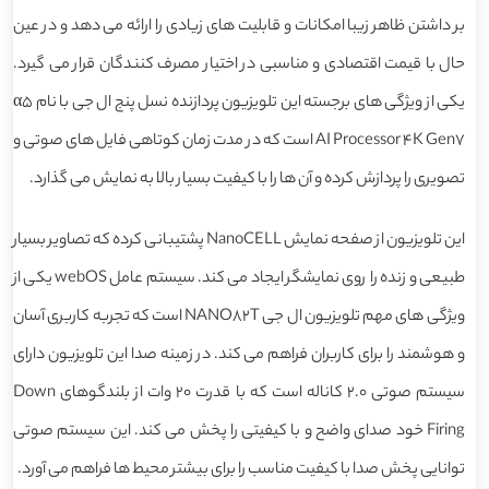
بر داشتن ظاهر زیبا امکانات و قابلیت های زیادی را ارائه می دهد و در عین
حال با قیمت اقتصادی و مناسبی در اختیار مصرف کنندگان قرار می گیرد.
یکی از ویژگی های برجسته این تلویزیون پردازنده نسل پنج ال جی با نام α5
AI Processor 4K Gen7 است که در مدت زمان کوتاهی فایل های صوتی و
تصویری را پردازش کرده و آن ها را با کیفیت بسیار بالا به نمایش می گذارد.
این تلویزیون از صفحه نمایش NanoCELL پشتیبانی کرده که تصاویر بسیار
طبیعی و زنده را روی نمایشگر ایجاد می کند. سیستم عامل webOS یکی از
ویژگی های مهم تلویزیون ال جی NANO82T است که تجربه کاربری آسان
و هوشمند را برای کاربران فراهم می کند. در زمینه صدا این تلویزیون دارای
سیستم صوتی 2.0 کاناله است که با قدرت 20 وات از بلندگوهای Down
Firing خود صدای واضح و با کیفیتی را پخش می کند. این سیستم صوتی
توانایی پخش صدا با کیفیت مناسب را برای بیشتر محیط ها فراهم می آورد.