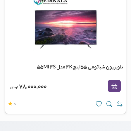
تلویزیون شیائومی 55اینچ 4K مدل 55MI 4S
78,000,000
تومان
5