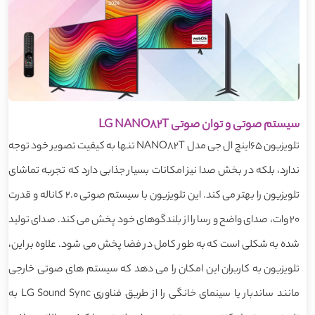
سیستم صوتی و توان صوتی LG NANO82T
تلویزیون 65اینچ ال جی مدل NANO82T تنها به کیفیت تصویر خود توجه
ندارد، بلکه در بخش صدا نیز امکانات بسیار جذابی دارد که تجربه تماشای
تلویزیون را بهتر می کند. این تلویزیون با سیستم صوتی 2.0 کاناله و قدرت
20 وات، صدای واضح و رسا را از بلندگوهای خود پخش می کند. صدای تولید
شده به شکلی است که به طور کامل در فضا پخش می شود. علاوه بر این،
تلویزیون به کاربران این امکان را می دهد که سیستم های صوتی خارجی
مانند ساندبار یا سینمای خانگی را از طریق فناوری LG Sound Sync به