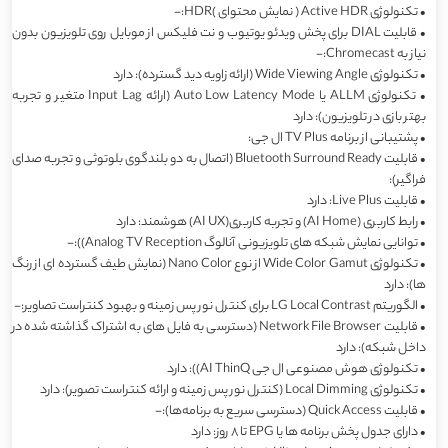
•
تکنولوژی Active HDR ( نمایش محتوای )HDR:-
•
قابلیت DIAL برای پخش ویدئو یوتیوب و نت فلیکس از موبایل روی تلویزیون بدون
نیاز به Chromecast:-
•
تکنولوژی Wide Viewing Angle (ارائه زاویه دید گسترده): دارد
•
تکنولوژی ALLM یا Auto Low Latency Mode (ارائه Input Lag متغیر و تجربه
بهتر بازی در تلویزیون): دارد
•
پشتیبانی از برنامه TV Plus ال جی:
•
قابلیت Bluetooth Surround Ready (اتصال به دو بلندگوی بلوتوثی و تجربه صدای
فراگیر):
•
قابلیت Live Plus: دارد
•
رابط کاربری (AI Home) و تجربه کاربری(AI UX) هوشمند: دارد
•
توانایی نمایش شبکه های تلویزیونی آنالوگ Analog TV Reception)):-
•
تکنولوژی Wide Color Gamut از نوع Nano Color (نمایش طیف گسترده ای از رنگ
ها): دارد
•
الگوریتم LG Local Contrast برای کنترل نور پس زمینه و بهبود کنتراست تصاویر:-
•
قابلیت Network File Browser (دسترسی به فایل های به اشتراک گذاشته شده در
داخل شبکه): دارد
•
تکنولوژی هوش مصنوعی ال جی AI ThinQ)): دارد
•
تکنولوژی Local Dimming (کنترل نور پس زمینه و ارائه کنتراست تصویر): دارد
•
قابلیت Quick Access (دسترسی سریع به برنامه‌ها):-
•
دارای جدول پخش برنامه ها یا EPG تا 8 روز: دارد