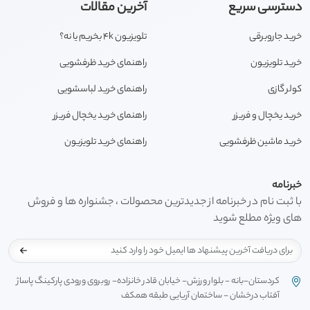
دسترسی سریع
آخرین مقالات
خرید جاروبرقی
تلویزیون 4k بخریم یا نه؟
خرید تلویزیون
راهنمای خرید ظرفشویی
کولر گازی
راهنمای خرید لباسشویی
خرید یخچال و فریزر
راهنمای خرید یخچال فریزر
خرید ماشین ظرفشویی
راهنمای خرید تلویزیون
خبرنامه
با ثبت نام در خبرنامه از جدیدترین محصولات ، جشنواره ها و فروش
های ویژه مطلع شوید
کردستان-بانه - بلوار ورزش- خیابان قادر خانزاده- روبروی ورودی پارکینگ پاساژ
آفتاب درخشان - ساختمان آریایی طبقه همکف