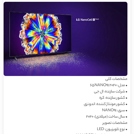
مشخصات کلی
•
مدل: 65NANO91 2020
•
شرکت سازنده: ال جی
•
کشور سازنده: کره
•
کشور مونتاژ کننده: اندونزی
•
سری: NANO91
•
سال ساخت (میلادی): 2020
مشخصات تصویر
•
نوع تلویزیون: LED