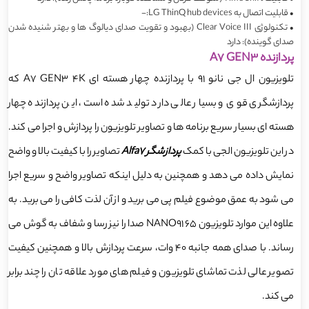
•
قابلیت اتصال به LG ThinQ hub devices:-
•
تکنولوژی Clear Voice III (بهبود و تقویت صدای دیالوگ ها و بهتر شنیده شدن
صدای گوینده): دارد
پردازنده A7 GEN3
تلویزیون ال جی نانو 91 با پردازنده چهار هسته ای A7 GEN3 4K که
پردازشگری قوی و بسیار عالی دارد تولید شده است، این پردازنده چهار
هسته ای بسیار سریع برنامه ها و تصاویر تلویزیون را پردازش و اجرا می کند.
در این تلویزیون الجی با کمک
پردازشگر Alfa7
تصاویر را با کیفیت بالا و واضح
نمایش داده می دهد و همچنین به دلیل اینکه تصاویر واضح و سریع اجرا
می شود به عمق موضوع فیلم پی می برید و از آن لذت کافی را می برید. به
علاوه این موارد تلویزیون 65 NANO91 صدا را نیز رسا و شفاف به گوش می
رساند. با صدای همه جانبه 40 وات، سرعت پردازش بالا و همچنین کیفیت
تصویر عالی لذت تماشای تلویزیون و فیلم های مورد علاقه تان را چند برابر
می کند.