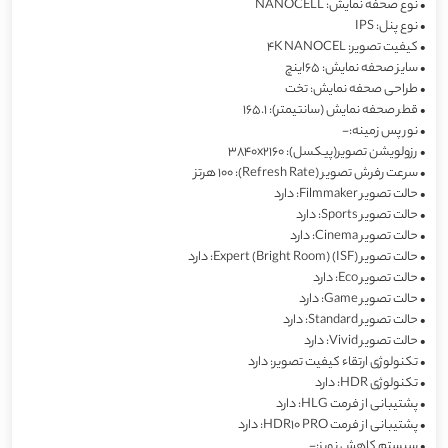
•
نوع صحفه نمایش: NANOCELL
•
نوع پنل: IPS
•
کیفیت تصویر: 4K NANOCEL
•
سایز صحفه نمایش: 65اینچ
•
طراحی صحفه نمایش: تخت
•
قطر صحفه نمایش (سانتیمتر): 165.1
•
نور پس زمینه:-
•
رزولویشن تصویر(پیکسل): 3840x2160
•
سرعت رفرش تصویر (Refresh Rate): 100 هرتز
•
حالت تصویر Filmmaker: دارد
•
حالت تصویر Sports: دارد
•
حالت تصویر Cinema: دارد
•
حالت تصویر (ISF) (Bright Room) Expert: دارد
•
حالت تصویر Eco: دارد
•
حالت تصویر Game: دارد
•
حالت تصویر Standard: دارد
•
حالت تصویر Vivid: دارد
•
تکنولوژی ارتقاء کیفیت تصویر: دارد
•
تکنولوژی HDR: دارد
•
پشتیبانی از فرمت HLG: دارد
•
پشتیبانی از فرمت HDR10 PRO: دارد
•
سیستم کاهش نویز:-