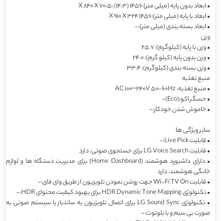
•
ابعاد بدون پایه (میلی متر):1456 X 840 X 70.5: (14.3)
•
ابعاد با پایه (میلی متر):1456 X 910 X 324
•
ابعاد بسته بندی (میلی متر):-
وزن
•
وزن با پایه (کیلوگرم): 25.7
•
وزن بدون پایه (کیلو گرم): 24.0
•
وزن بسته بندی (کیلوگرم): 33.4
منبع تغذیه
•
منبع تغذیه: AC 100~240V 50-60Hz
•
حسگر اکو:(Eco)-
•
خاموش شدن خودکار:-
سایر ویژگی ها
•
قابلیت Live Pick:-
•
قابلیت LG Voice Search برای جستجوی صوتی: دارد
•
دارای داشبورد هوشمند (Home Dashboard) برای مدیریت دستگاه ها و لوازم
خانگی هوشمند: دارد
•
قابلیت Wi-Fi TV On جهت روشن نمودن تلویزیون از طریق وای فای:-
•
تکنولوژی HDR Dynamic Tone Mapping برای بهبود کیفیت محتوای HDR:-
•
تکنولوژی LG Sound Sync برای اتصال تلویزیون به ساندبار یا سیستم صوتی به
صورت بی سیم و با بلوتوث:-