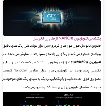
پشتیابی تلویزیون NANO91 از فناوری نانوسل
فناوری نانوسل طول موج های قرمز و سبز را برای تولید مثل رنگ های دقیق
و واضح تصحیح می کند و رنگهایی واضح و بسیار جذاب نمایش می دهد، در
تلویزیون 65NANO91
نیز از این فناوری استفاده و کیفیت تصویری باور
نکردنی پدید آورده اند. تلویزیون های دارای فناوری NanoCell کیفیت
تصویری فوق العاده دارند و با رنگهایی نزدیک به دنیای رنگ های موجود در
طبیعت، تماشای تلویزیون را برای شما لذت بخش تر می کند.