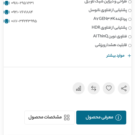
طراحی و دیزاین شیک ناو بزل
0918-2957231
پشتیابی از فناوری نانوسل
0921-7671884
پردازنده A7 GEN3 4K
087-34243995
پشتیابی از فناوری HDR
فناوری نوین Al ThinQ
قابلیت هشدار ورزشی
موارد بیشتر
معرفی محصول
مشخصات محصول