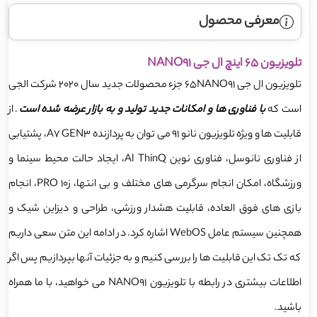
معرفی محصول
تلویزیون 65 اینچ ال جی NANO91
تلویزیون ال جی 65NANO91 جزء محصولات جدید سال 2020 شرکت الجی
است که
با فناوری ها و امکانات جدید تولید و به بازار عرضه شده است
. از
قابلیت ها و ویژه تلویزیون نانو 91 می توان به پردازنده A7 GEN3، پشتیابی
از فناوری نانوسل، فناوری نوین Al ThinQ، ایجاد حالت محیط سینما و
ورزشگاه، امکان انجام سرگرمی های مختلف و بی انتها، ز10 PRO، انجام
بازی های فوق العاده، قابلیت هشدار ورزشی، طراحی و دیزاین شیک و
همچنین سیستم عامل WebOS اشاره کرد. در ادامه این متن سعی داریم
که تک تک این قابلیت ها را بررسی کنیم و به جزئیات آنها بپردازیم پس اگر
اطلاعات بیشتری در رابطه با تلویزیون NANO91 می خواهید، با ما همراه
باشید.