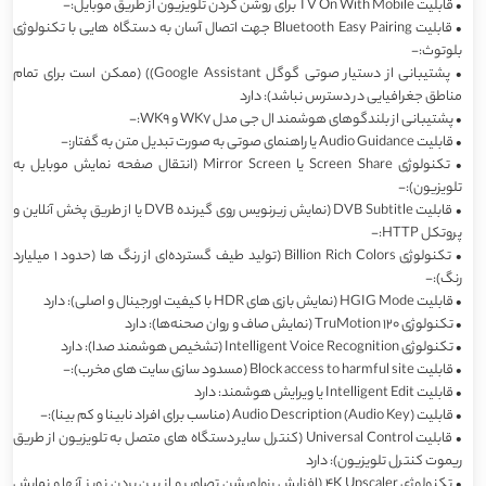
•
قابلیت TV On With Mobile برای روشن کردن تلویزیون از طریق موبایل:-
•
قابلیت Bluetooth Easy Pairing جهت اتصال آسان به دستگاه هایی با تکنولوژی
بلوتوث:-
•
پشتیبانی از دستیار صوتی گوگل Google Assistant)) (ممکن است برای تمام
مناطق جغرافیایی در دسترس نباشد): دارد
•
پشتیبانی از بلندگوهای هوشمند ال جی مدل WK7 و WK9:-
•
قابلیت Audio Guidance یا راهنمای صوتی به صورت تبدیل متن به گفتار:-
•
تکنولوژی Screen Share یا Mirror Screen (انتقال صفحه نمایش موبایل به
تلویزیون):-
•
قابلیت DVB Subtitle (نمایش زیرنویس روی گیرنده DVB یا از طریق پخش آنلاین و
پروتکل HTTP:-
•
تکنولوژی Billion Rich Colors (تولید طیف گسترده‌ای از رنگ ها (حدود 1 میلیارد
رنگ):-
•
قابلیت HGIG Mode (نمایش بازی های HDR با کیفیت اورجینال و اصلی): دارد
•
تکنولوژی TruMotion 120 (نمایش صاف و روان صحنه‌ها): دارد
•
تکنولوژی Intelligent Voice Recognition (تشخیص هوشمند صدا): دارد
•
قابلیت Block access to harmful site (مسدود سازی سایت های مخرب):-
•
قابلیت Intelligent Edit یا ویرایش هوشمند: دارد
•
قابلیت Audio Description (Audio Key) (مناسب برای افراد نابینا و کم بینا):-
•
قابلیت Universal Control (کنترل سایر دستگاه های متصل به تلویزیون از طریق
ریموت کنترل تلویزیون): دارد
•
تکنولوژی 4K Upscaler (افزایش رزولویشن تصاویر و از بین بردن نویز آنها و نمایش