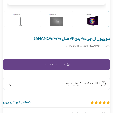
تلویزیون ال جی 65اینچ 4K مدل 65NANO91 2020
LG TV 65NANO91 4K NANOCELL 2020
کالا موجود نیست
اطلاعات قیمت فروش انبوه
دسته بندی :
تلویزیون