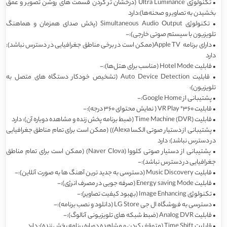
•
تکنولوژی Ultra Luminance (درخشان تر کردن قسمت های روشن تصویر و عمق
بخشیدن به تصاویر و صحنه‌ها):دارد
•
تکنولوژی Simultaneous Audio Output (پخش صدای همزمان و هماهنگ
تلویزیون با سیستم صوتی خارجی):-
•
دارای برنامه Apple TV(ممکن است در برخی مناطق جغرافیایی در دسترس نباشد):
دارد
•
قابلیت Hotel Mode (مناسب برای هتل‌ها):-
•
قابلیت Auto Device Detection (تشخیص خودکار دستگاه های متصل به
تلویزیون):
•
پشتیبانی از Google Home:-
•
قابلیت 360° VR Play ( نمایش محتوای 360 درجه):-
•
قابلیت Time Machine (DVR) (ضبط برنامه پخش زنده و مشاهده دوباره آن): دارد
•
پشتیبانی از دستیار صوتی الکسا Alexa)) (ممکن است برای تمام مناطق جغرافیایی
در دسترس نباشد): دارد
•
پشتیبانی از دستیار صوتی کلووا (Naver Clova) (ممکن است برای تمام مناطق
جغرافیایی در دسترس نباشد):-
•
قابلیت Music Discovery (دسترسی به جدید ترین آهنگ ها به صورت آنلاین):-
•
قابلیت Energy saving Mode (صرفه جویی در مصرف انرژی):-
•
تکنولوژی Image Enhancing (بهبود کیفیت تصاویر):-
•
دسترسی به فروشگاه ال جی LG Store (دانلود و نصب برنامه):-
•
قابلیت Analog DVR (ضبط شبکه های تلویزیونی آنالوگ):-
•
قابلیت Time Shift (متوقف کردن و مشاهده دوباره برنامه پخش زنده): دارد