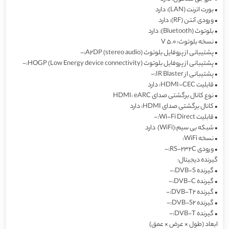
•
بورت اترنت (LAN): دارد
•
ورودی آنتن (RF): دارد
•
بلوتوث (Bluetooth): دارد
•
نسخه بلوتوث: V 5.0
•
پشتیبانی از پروفایل بلوتوث A2DP (stereo audio):-
•
پشتیبانی از پروفایل بلوتوث HOGP (Low Energy device connectivity):-
•
پشتیبانی از IR Blaster:-
•
قابلیت HDMI-CEC: دارد
•
نوع کانال برگشتی صدای HDMI: eARC
•
کانال برگشتی صدای HDMI: دارد
•
قابلیت Wi-Fi Direct:-
•
شبکە بی سیم:(WiFi) دارد
•
نسخه WiFi:
•
ورودی RS-232C:-
گیرنده‌ دیجیتال:
•
گیرنده DVB-S:-
•
گیرنده DVB-C:-
•
گیرنده DVB-T2:-
•
گیرنده DVB-S2:-
•
گیرنده DVB-T:-
ابعاد (طول × عرض × عمق)