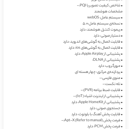
•
شاخص کیفیت تصویر یا PQI:-
مشخصات هوشمند
•
سیستم عامل: webOS
•
نسخه‌ی سیستم عامل:5.0
•
ریموت کنترل هوشمند: دارد
•
دستیار صوتی: دارد
•
قابلیت اتصال به گوشی‌های اندروید: دارد
•
قابلیت اتصال به گوشی‌های ios: دارد
•
پشتیبانی از Apple Airplay: دارد
•
پشتیبانی از DLNA:
•
مرورگر وب: دارد
•
پردازنده‌ی مرکزی: چهار هسته ای
•
منوی فارسی:-
•
تله تکست:-
•
قابلیت ضبط برنامه (PVR):-
•
پشتیبانی از اینترنت اشیاء (IoT):-
•
پشتیبانی از Apple HomeKit: دارد
•
جستجوی صوتی: دارد
•
قابلیت پخش آهنگ با بلوتوث: دارد
•
فرمت پخش Apt-X (Refer to manual):-
•
فرمت پخش PCM: دارد