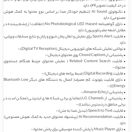
در حد کیفیت تصویر 4K): دارد
•
تکنولوژی AI Sound (تنظیم خودکار صدا بر اساس نوع محتوا به کمک هوش
مصنوعی): دارد
•
دارای گواهینامه No Photobiological LED Hazard (حفاظت از چشم بیننده در
مقابل اشعه مضر تلویزیون): دارد
•
قابلیت Sports Alert برای نمایش و اعلان زمان شروع و پایان و نتایج مسابقات ورزشی:
دارد
•
توانایی نمایش شبکه های تلویزیونی دیجیتال (Digital TV Reception):-
•
پشتیبانی از Closed Captions روی محتوای دیجیتال:-
•
قابلیت Related Content Search ( نمایش محتوای مرتبط هنگام جستجوی
محتوا):-
•
قابلیت Digital Recording (ضبط برنامه های دیجیتال):-
•
دارای قابلیت بلوتوث کم مصرف( اتصال به دستگاه های دیگر Bluetooth Low
Energy))):-
•
پشتیبانی از Amazon Echo:-
•
پشتیبانی از LG Channels (تماشای برخی شبکه های اینترنتی (ممکن است در
برخی مناطق در دسترس نباشد)):-
•
قابلیت Speech to Text (تبدیل صدا به متن):-
•
قابلیت AI Recommendation (پیشنهاد محتوای جدید به کمک هوش مصنوعی):
دارد
•
دارای Music Player یا پخش کننده موسیقی برای پخش محتوا:-