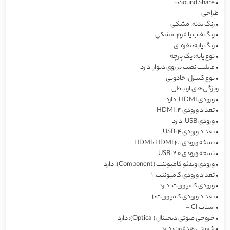
Sound Share:-
•
طراحی
•
رنگ بدنه: مشکی
•
رنگ قاب یا فرم: مشکی
•
رنگ پایه: نقره ای
•
نوع پایه: یک پارچه
•
قابلیت نصب بر روی دیوار: دارد
•
نوع کنترل: جادویی
ویژگی‌های ارتباطی
•
ورودی HDMI: دارد
•
تعداد ورودی HDMI: 4
•
ورودی USB: دارد
•
تعداد ورودی USB: 4
•
نسخه‌ ورودی HDMI: HDMI 2.1
•
نسخه ورودی USB: 2.0
•
ورودی ویدئو کامپوننت (Component): دارد
•
تعداد ورودی کامپوننت: 1
•
ورودی کامپوزیت: دارد
•
تعداد ورودی کامپوزیت: 1
•
اسلات CI:-
•
خروجی صوتی دیجیتال (Optical): دارد
•
خروجی هدفون: دارد