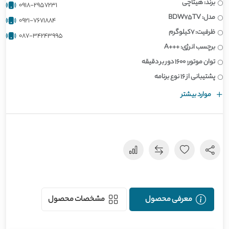
برند: هیتاچی
0918-2957231
مدل: BDW75TV
0921-7671884
ظرفیت: 7کیلوگرم
087-34243995
برچسب انرژی: +++A
توان موتور: 1600 دور بر دقیقه
پشتیبانی از 16 نوع برنامه
موارد بیشتر
معرفی محصول
مشخصات محصول