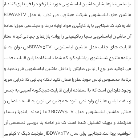
براساس نیازهایشان ماشین لباسشویی مورد نیاز خود را خریداری کنند.از
ماشین های لباسشویی شرکت هیتاچی می توان به مدل BDW75TV
اشاره کرد که هیتاچی با به کارگیری مواد اولیه درجه و مهندسی فوق العاده
آن ماشین لباسشویی بسیار باکیفیتی را روانه بازارهای جهانی کرده استاز
قابلیت های جذاب مدل ماشین لباسشویی BDW75TVمی توان به 16
برنامه متنوع شستشوی ان اشاره کرد که شما با استفاده از این قابلیت جذاب
می توانید هر نوع از لباس هایتان را داخل ماشین لباسشویی قرار دهید و
برنامه مخصوص لباس مورد نظر را فعال کنید نکته یجالبی که در این مورد
وجود دارد این است که با استفاده از این قابلیت هیچگونه آسیبی به جنس
و بافت لباس هایتان وارد نمی شود.همچنین می توان به قسمت اصلی و
حیاتی ماشین لباسشویی مدل BDW75TV که از موتور اینورتر بسیار
قدرتمند و بهینه تشکیل شده است که در ادامه به بررسی تخصصی آن
خواهیم پرداخت.هیتاچی برای مدل BDW75TVاز ظرفیت دیگ 7 کیلویی