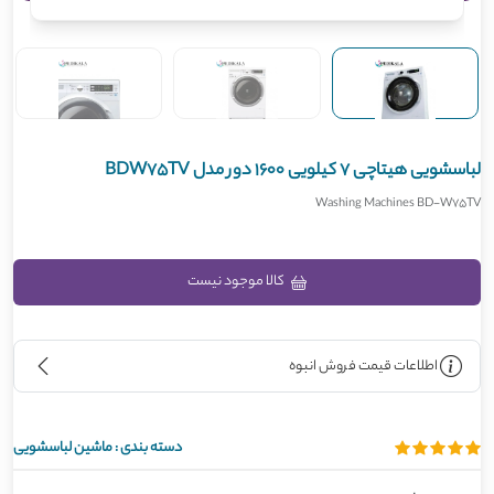
لباسشویی هیتاچی 7 کیلویی 1600 دور مدل BDW75TV
Washing Machines BD-W75TV
کالا موجود نیست
اطلاعات قیمت فروش انبوه
دسته بندی :
ماشین لباسشویی