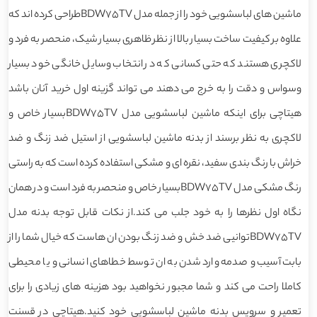
ماشین های لباسشویی خود را از جمله مدل BDW75TVطراحی کرده اند که
علاوه بر کیفیت ساخت بسیار بالا از نظر ظاهری بسیار شیک، منحصر به فرد و
لاکچری هستند که حتی کسانی که در انتخاب وسایل خانگی خود بسیار
وسواس و دقت را به خرج می دهند می تواند گزینه اول خرید آنان باشد
هیتاچی برای اینکه ماشین لباسشویی مدل BDW75TVبسیار خاص و
لاکچری به نظر برسند از بدنه ماشین لباسشویی از استیل ضد زنگ و ضد
خراش با رنگ بندی سفید، نقره ای و مشکی استفاده کرده است که به راستی
رنگ مشکی مدل BDW75TVبسیار خاص و منحصر به فرد است و در همان
نگاه اول نظرها را به خود جلب می کند.از نکات قابل توجه بدنه مدل
BDW75TVتوانیی ضد خش و ضد زنگ بودن ان هاست که خیال شما را از
بابت آسیب و صدمه وارد شدن به ان توسط خطاهای انسانی و یا محیطی
کاملا راحت می کند و شما مجبور نخواهید بود هزینه های زیادی را برای
تعمیر و سرویس بدنه ماشین لباسشویی خود کنید.هیتاچی در قسنت