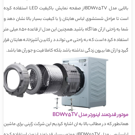
بالایی مدل BDW75TVاز صفحه نمایش باکیفیت LED استفاده کرده
است تا مراحل شستشوی لباس هایتان را با کیفیت بسیار بالا نشان دهد و
شما به راحتی از آن ها آگاه باشید.همچنین این مدل از قاعده 850 میلی متر
استفاده کرده است که به راحتی می تواند در کابین آشپزخانه هایتان قرار
گیرد و از آن ها بیرون زدگی نداشته باشد بلکه کاملا فیت و جور آن ها باشد.
موتور قدرتمند اینورتر مدل BDW75TV
همانطور که در مطالب بالا به ان اشاره کردیم این شرکت ژاپنی برای ماشین
لباسشویی مدل BDW75TVاز موتور بسیار قدرتمند اینورتر استفاده کرده