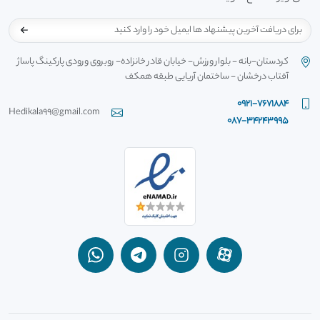
کردستان-بانه - بلوار ورزش- خیابان قادر خانزاده- روبروی ورودی پارکینگ پاساژ
آفتاب درخشان - ساختمان آریایی طبقه همکف
0921-7671884
Hedikala99@gmail.com
087-34243995