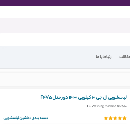
قالات
ارتباط با ما
لباسشویی ال جی 10 کیلویی 1400 دور مدل F4V5
LG Washing Machine f4v5 10
دسته بندی :
ماشین لباسشویی