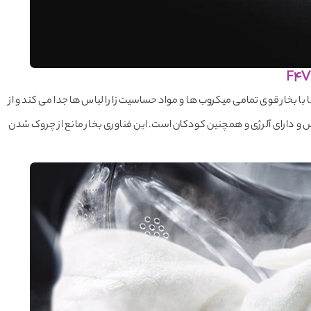
ال جی F4V5 هنگام آبکشی لباس ها با بخار قوی تمامی میکروب ها و مواد حساسیت زا را لباس ها جدا می کند و از
و دارای آلرژی و همچنین کودکان است. این فناوری بخار مانع از چروک شدن