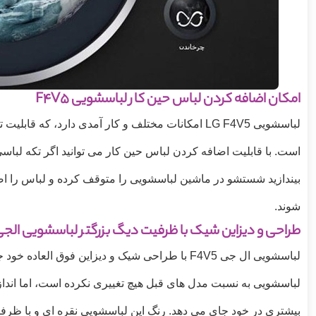
امکان اضافه کردن لباس حین کار لباسشویی F4V5
لباسشویی
LG F4V5
امکانات مختلف و کار آمدی دارد، که قابلیت 
است. با قابلیت اضافه کردن لباس حین کار می توانید اگر تکه لباسی
بیندازید شستشو در ماشین لباسشویی را متوقف کرده و لباس را اضافه
شوند.
طراحی و دیزاین شیک با ظرفیت دیگ بزرگتر لباسشویی الج
لباسشویی ال جی
F4V5
با طراحی شیک و دیزاین فوق العاده خود جذا
لباسشویی به نسبت مدل های قبل هیچ تغییری نکرده است، اما اندا
بیشتری در خود جای می دهد. رنگ این لباسشویی نقره ای و با ظر