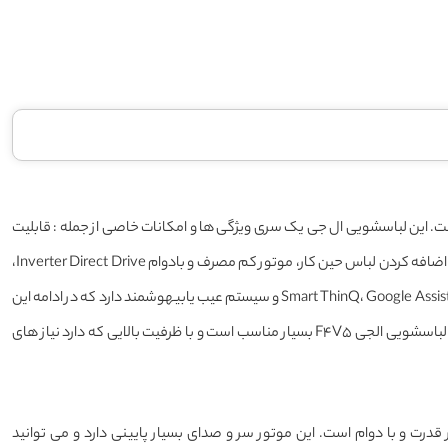
نقره ای روانه بازار شده است. این لباسشویی ال جی یک سری ویژگی ها و امکانات خاصی از جمله : قابلیت
شستشو با بخار، طراحی و دیزاین شیک، شستشو شش حرکتی AL DD، امکان اضافه کردن لباس حین کار، موتور کم مصرف و بادوام Inverter Direct Drive،
سازگاری با Twin Wash، قابلیت های هوشمند و امکانات پیشرفته Smart ThinQ، Google Assistnt، Alexa و سیستم عیب یابیهوشمند دارد که در ادامه این
متن به برسی کامل آنها می پردازیم. همراه با این امکانات فوق العاده قیمت لباسشویی الجی F4V5 بسیار مناسب است و با ظرفیت بالایی که دارد نیاز های
ی F4V5 الجی بسیار کم مصرف، پر قدرت و با دوام است. این موتور سر و صدای بسیار پایینی دارد و می توانید