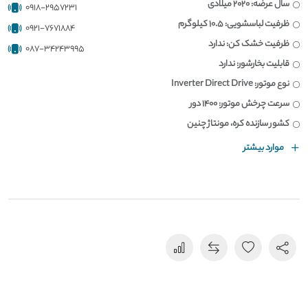
سال عرضه: 2020 میلادی
0918-2957231
ظرفیت لباسشویی: 10.5 کیلوگرم
0921-7671884
ظرفیت خشک کن: ندارد
087-34243995
قابلیت بخارشور: ندارد
نوع موتور: Inverter Direct Drive
سرعت چرخش موتور: 1400 دور
کشور سازنده کره، مونتاژ چنین
موارد بیشتر