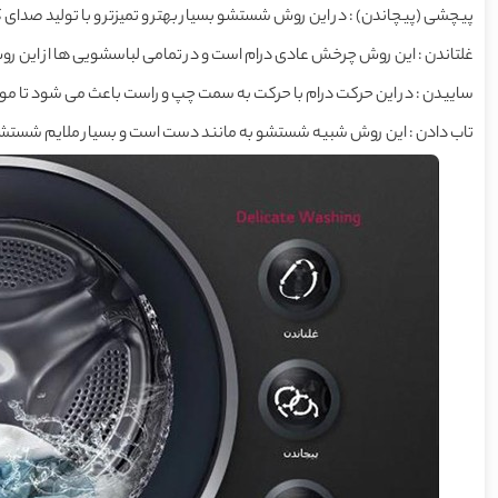
پیچشی (پیچاندن) : در این روش شستشو بسیار بهتر و تمیزتر و با تولید صدای
غلتاندن : این روش چرخش عادی درام است و در تمامی لباسشویی ها از این ر
ساییدن : در این حرکت درام با حرکت به سمت چپ و راست باعث می شود تا موا
تاب دادن : این روش شبیه شستشو به مانند دست است و بسیار ملایم شستش