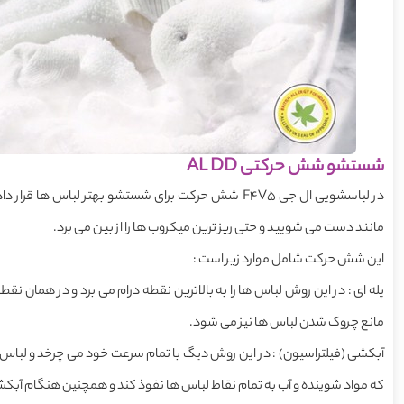
شستشو شش حرکتی AL DD
در لباسشویی ال جی F4V5 شش حرکت برای شستشو بهتر لباس 
مانند دست می شویید و حتی ریز ترین میکروب ها را از بین می برد.
این شش حرکت شامل موارد زیر است :
پله ای : در این روش لباس ها را به بالاترین نقطه درام می برد و در همان ن
مانع چروک شدن لباس ها نیز می شود.
آبکشی (فیلتراسیون) : در این روش دیگ با تمام سرعت خود می چرخد و لب
که مواد شوینده و آب به تمام نقاط لباس ها نفوذ کند و همچنین هنگام آبکش